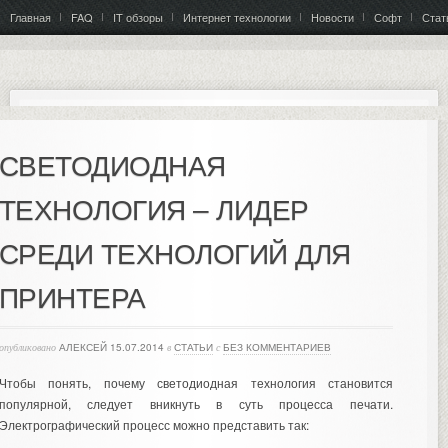
Главная
FAQ
IT обзоры
Интернет технологии
Новости
Софт
Стат
СВЕТОДИОДНАЯ
ТЕХНОЛОГИЯ – ЛИДЕР
СРЕДИ ТЕХНОЛОГИЙ ДЛЯ
ПРИНТЕРА
опубликовано
АЛЕКСЕЙ
15.07.2014
в
СТАТЬИ
с
БЕЗ КОММЕНТАРИЕВ
Чтобы понять, почему светодиодная технология становится
популярной, следует вникнуть в суть процесса печати.
Электрографический процесс можно представить так: