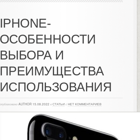
IPHONE-
ОСОБЕННОСТИ
ВЫБОРА И
ПРЕИМУЩЕСТВА
ИСПОЛЬЗОВАНИЯ
опубликовано
AUTHOR
15.08.2022
в
СТАТЬИ
с
НЕТ КОММЕНТАРИЕВ