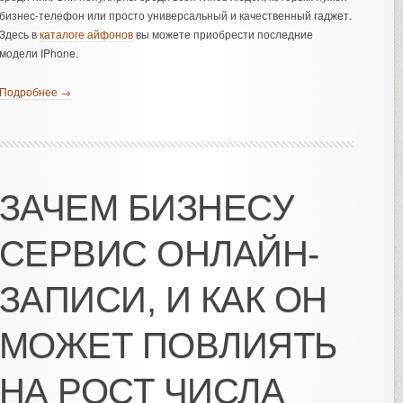
бизнес-телефон или просто универсальный и качественный гаджет.
Здесь в
каталоге айфонов
вы можете приобрести последние
модели IPhone.
Подробнее →
ЗАЧЕМ БИЗНЕСУ
СЕРВИС ОНЛАЙН-
ЗАПИСИ, И КАК ОН
МОЖЕТ ПОВЛИЯТЬ
НА РОСТ ЧИСЛА