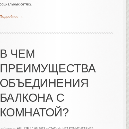
социальных сетях).
Подробнее →
В ЧЕМ
ПРЕИМУЩЕСТВА
ОБЪЕДИНЕНИЯ
БАЛКОНА С
КОМНАТОЙ?
опубликовано
AUTHOR
10.08.2022
в
СТАТЬИ
с
НЕТ КОММЕНТАРИЕВ