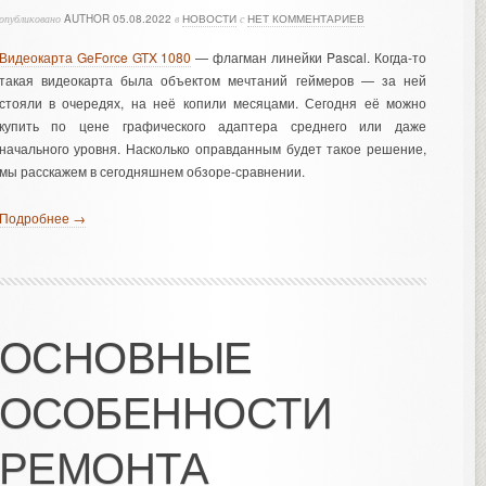
опубликовано
AUTHOR
05.08.2022
в
НОВОСТИ
с
НЕТ КОММЕНТАРИЕВ
Видеокарта GeForce GTX 1080
— флагман линейки Pascal. Когда-то
такая видеокарта была объектом мечтаний геймеров — за ней
стояли в очередях, на неё копили месяцами. Сегодня её можно
купить по цене графического адаптера среднего или даже
начального уровня. Насколько оправданным будет такое решение,
мы расскажем в сегодняшнем обзоре-сравнении.
Подробнее →
ОСНОВНЫЕ
ОСОБЕННОСТИ
РЕМОНТА