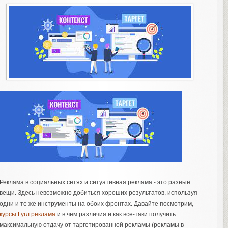
Реклама в социальных сетях и ситуативная реклама - это разные
вещи. Здесь невозможно добиться хороших результатов, используя
одни и те же инструменты на обоих фронтах. Давайте посмотрим,
курсы Гугл реклама
и в чем различия и как все-таки получить
максимальную отдачу от таргетированной рекламы (рекламы в