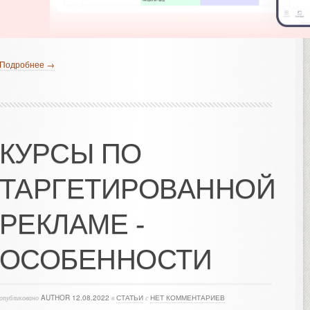
Подробнее →
КУРСЫ ПО
ТАРГЕТИРОВАННОЙ
РЕКЛАМЕ -
ОСОБЕННОСТИ
опубликовано
AUTHOR
12.08.2022
в
СТАТЬИ
с
НЕТ КОММЕНТАРИЕВ