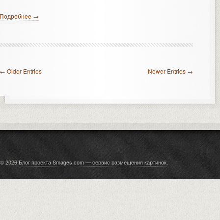
Подробнее →
← Older Entries
Newer Entries →
© 2026
Блог проекта Smages.com — сервис размещения картинок
.