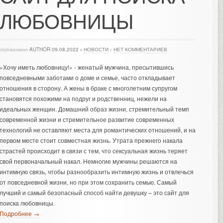
ЛЮБОВНИЦЫ
опубликовано
AUTHOR
09.08.2022
в
НОВОСТИ
с
НЕТ КОММЕНТАРИЕВ
«Хочу иметь любовницу!» - женатый мужчина, пресытившись
повседневными заботами о доме и семье, часто откладывает
отношения в сторону. А жены в браке с многолетним супругом
становятся похожими на подруг и родственниц, нежели на
идеальных женщин. Домашний образ жизни, стремительный темп
современной жизни и стремительное развитие современных
технологий не оставляют места для романтических отношений, и на
первом месте стоит совместная жизнь. Утрата прежнего накала
страстей происходит в связи с тем, что сексуальная жизнь теряет
свой первоначальный накал. Немногие мужчины решаются на
интимную связь, чтобы разнообразить интимную жизнь и отвлечься
от повседневной жизни, но при этом сохранить семью. Самый
лучший и самый безопасный способ найти девушку – это сайт для
поиска любовницы.
Подробнее →