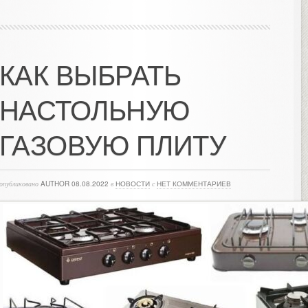
КАК ВЫБРАТЬ
НАСТОЛЬНУЮ
ГАЗОВУЮ ПЛИТУ
опубликовано
AUTHOR
08.08.2022
в
НОВОСТИ
с
НЕТ КОММЕНТАРИЕВ