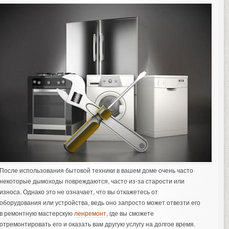
После использования бытовой техники в вашем доме очень часто
некоторые дымоходы повреждаются, часто из-за старости или
износа. Однако это не означает, что вы откажетесь от
оборудования или устройства, ведь оно запросто может отвезти его
в ремонтную мастерскую
ленремонт
, где вы сможете
отремонтировать его и оказать вам другую услугу на долгое время.