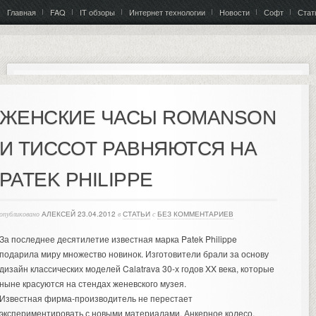
Главная
FAQ
IT обзоры
Интернет технологии
Новости
Софт
Стат
ЖЕНСКИЕ ЧАСЫ ROMANSON
И ТИССОТ РАВНЯЮТСЯ НА
PATEK PHILIPPE
опубликовано
АЛЕКСЕЙ
23.04.2012
в
СТАТЬИ
с
БЕЗ КОММЕНТАРИЕВ
За последнее десятилетие известная марка Patek Philippe
подарила миру множество новинок. Изготовители брали за основу
дизайн классических моделей Calatrava 30-х годов XX века, которые
ныне красуются на стендах женевского музея.
Известная фирма-производитель не перестает
экспериментировать с новыми материалами. Анкерное колесо,