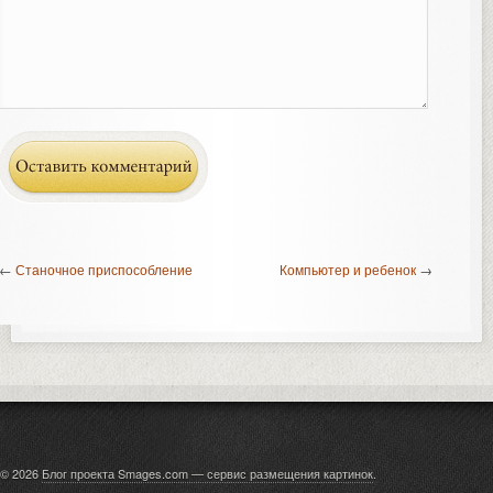
←
Станочное приспособление
Компьютер и ребенок
→
© 2026
Блог проекта Smages.com — сервис размещения картинок
.