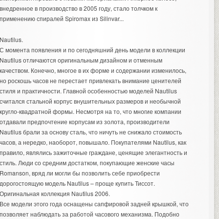
внедренное в производство в 2005 году, стало толчком к
применению спиралей Spiromax из Silinvar...
Nautilus.
С момента появления и по сегодняшний день модели в коллекции
Nautilus отличаются оригинальным дизайном и отменным
качеством. Конечно, многое в их форме и содержании изменилось,
но роскошь часов не перестает привлекать внимание ценителей
стиля и практичности. Главной особенностью моделей Nautilus
считался стальной корпус внушительных размеров и необычной
кругло-квадратной формы. Несмотря на то, что многие компании
отдавали предпочтение корпусам из золота, производители
Nautilus брали за основу сталь, что ничуть не снижало стоимость
часов, а нередко, наоборот, повышало. Покупателями Nautilus, как
правило, являлись зажиточные граждане, ценящие элегантность и
стиль. Люди со средним достатком, покупающие женские часы
Romanson, вряд ли могли бы позволить себе приобрести
дорогостоящую модель Nautilus – проще купить Тиссот.
Оригинальная коллекция Nautilus 2006.
Все модели этого года оснащены сапфировой задней крышкой, что
позволяет наблюдать за работой часового механизма. Подобно