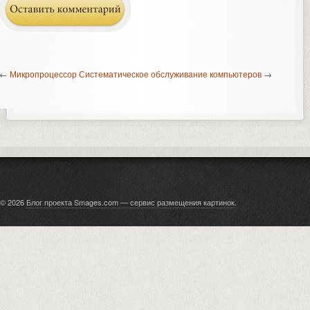
←
Микропроцессор
Систематическое обслуживание компьютеров
→
© 2026
Блог проекта Smages.com — сервис размещения картинок
.