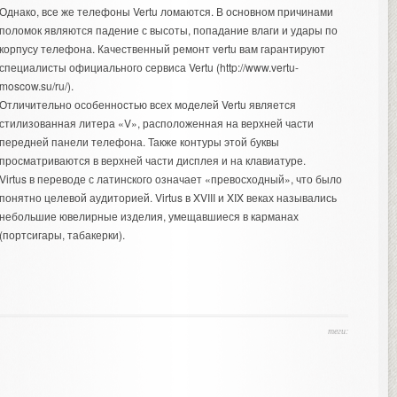
Однако, все же телефоны Vertu ломаются. В основном причинами
поломок являются падение с высоты, попадание влаги и удары по
корпусу телефона. Качественный
ремонт vertu
вам гарантируют
специалисты официального сервиса Vertu (http://www.vertu-
moscow.su/ru/).
Отличительно особенностью всех моделей Vertu является
стилизованная литера «V», расположенная на верхней части
передней панели телефона. Также контуры этой буквы
просматриваются в верхней части дисплея и на клавиатуре.
Virtus в переводе с латинского означает «превосходный», что было
понятно целевой аудиторией. Virtus в XVIII и XIX веках назывались
небольшие ювелирные изделия, умещавшиеся в карманах
(портсигары, табакерки).
теги: