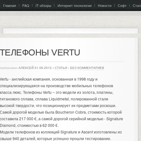
Главная
FAQ
IT обзоры
Интернет технологии
Новости
Софт
Стат
ТЕЛЕФОНЫ VERTU
опубликовано
АЛЕКСЕЙ
01.06.2012
в
СТАТЬИ
с
БЕЗ КОММЕНТАРИЕВ
Vertu - английская компания, основанная в 1998 году и
специализирующаяся на производстве мобильных телефонов
класса люкс. Телефоны Vertu – это модели из золота, платины,
титанового сплава, сплава Liquidmetal, полированной стали
высокой твердости, что позиционирует их предметами роскоши.
Самой дорогой моделью была Boucheron Cobra, стоимость которой
составила 217 000 €, а самой дорогой серийной моделью - Signature
Diamond, стоимостью в 62 000 €.
Модели телефонов из коллекций Signature и Ascent изготовлены из
свыше 940 деталей, которые успешно прошли тестирование.