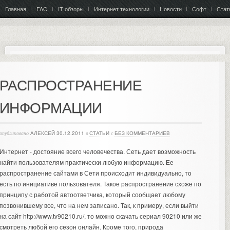
Главная
FAQ
IT обзоры
Интернет технологии
Новости
Софт
Стат
РАСПРОСТРАНЕНИЕ
ИНФОРМАЦИИ
опубликовано
АЛЕКСЕЙ
30.12.2011
в
СТАТЬИ
с
БЕЗ КОММЕНТАРИЕВ
Интернет - достояние всего человечества. Сеть дает возможность
найти пользователям практически любую информацию. Ее
распространение сайтами в Сети происходит индивидуально, то
есть по инициативе пользователя. Такое распространение схоже по
принципу с работой автоответчика, который сообщает любому
позвонившему все, что на нем записано.
Так, к примеру, если выйти
на сайт http://www.tv90210.ru/, то можно скачать
сериал 90210
или же
смотреть любой его сезон онлайн. Кроме того, природа