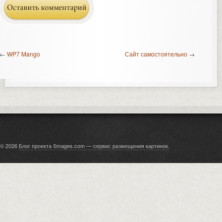
←
WP7 Mango
Сайт самостоятельно
→
© 2026
Блог проекта Smages.com — сервис размещения картинок
.