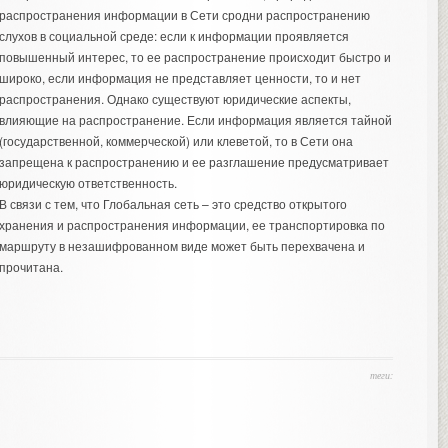
распространения информации в Сети сродни распространению
слухов в социальной среде: если к информации проявляется
повышенный интерес, то ее распространение происходит быстро и
широко, если информация не представляет ценности, то и нет
распространения. Однако существуют юридические аспекты,
влияющие на распространение. Если информация является тайной
(государственной, коммерческой) или клеветой, то в Сети она
запрещена к распространению и ее разглашение предусматривает
юридическую ответственность.
В связи с тем, что Глобальная сеть – это средство открытого
хранения и распространения информации, ее транспортировка по
маршруту в незашифрованном виде может быть перехвачена и
прочитана.
теги: