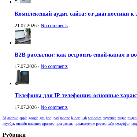
Комплексный аудит сайта: от диагностики к
21.07.2026
·
No comments
B2B рассылки: как встроить email-канал в 
17.07.2026
·
No comments
Телефоны для IP-телефонии: основные харак
17.07.2026
·
No comments
3d
android
apple
google
gps
hdd
ipad
iphone
Kinect
usb
windows
акустика
видео
видео
ноутбук
онлайн
планшет
принтер
программы
продвижение
роутер
сайт
смартфон
соц
Рубрики