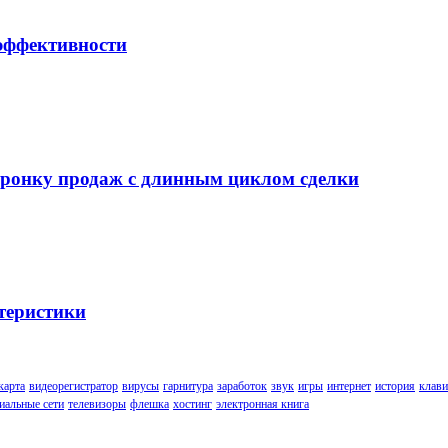
 эффективности
воронку продаж с длинным циклом сделки
теристики
карта
видеорегистратор
вирусы
гарнитура
заработок
звук
игры
интернет
история
клави
иальные сети
телевизоры
флешка
хостинг
электронная книга