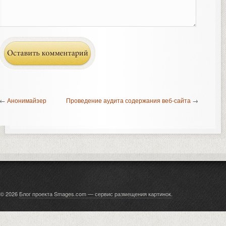
←
Анонимайзер
Проведение аудита содержания веб-сайта
→
© 2026
Блог проекта Smages.com — сервис размещения картинок
.