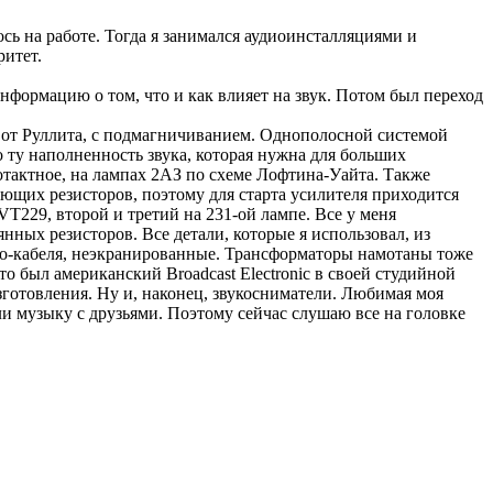
ось на работе. Тогда я занимался аудиоинсталляциями и
ритет.
формацию о том, что и как влияет на звук. Потом был переход
, от Руллита, с подмагничиванием. Однополосной системой
о ту наполненность звука, которая нужна для больших
нотактное, на лампах 2АЗ по схеме Лофтина-Уайта. Также
ющих резисторов, поэтому для старта усилителя приходится
T229, второй и третий на 231-ой лампе. Все у меня
нных резисторов. Все детали, которые я использовал, из
фоно-кабеля, неэкранированные. Трансформаторы намотаны тоже
это был американский Broadcast Electronic в своей студийной
изготовления. Ну и, наконец, звукосниматели. Любимая моя
али музыку с друзьями. Поэтому сейчас слушаю все на головке