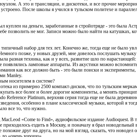
злом. А это и трансляции, и дискотеки, и все прочие мероприяти
но устроено. После школы я учился в тульском политехе и паралл
куплен на деньги, заработанные в стройотряде - это была Астра
себе позволить не мог. Записи можно было найти на катушках, к
 типичный набор для тех лет. Конечно же, тогда еще не было ув
ь. Немного позже, у новых друзей, мне довелось послушать музы
была разная техника, как и у всех, развитие шло по нарастающе
зже появлялись ламповые аппараты. Из акустики можно вспомнить 
нимания как все должно быть - это были поиски и эксперименты,
ми Manley.
нным носителем в системе?
отека из примерно 2500 компакт-дисков, что по тульским меркам,
окупать все более и более дорогие компоненты, а менять принци
rado Reference Platinum, верхняя серия тогда еще не была дерев
зведения, особенно в плане классической музыки, которой я тогд
ыло все то, что нужно.
 MacLeod «Come to Find», аудиофильское издание Audioquest. В 
 приходилось ездить в Москву, и поначалу я брал новодельный 
похожие друг на друга, но на мой взгляд, сказать, что новодел о
» до «очень хорошо».