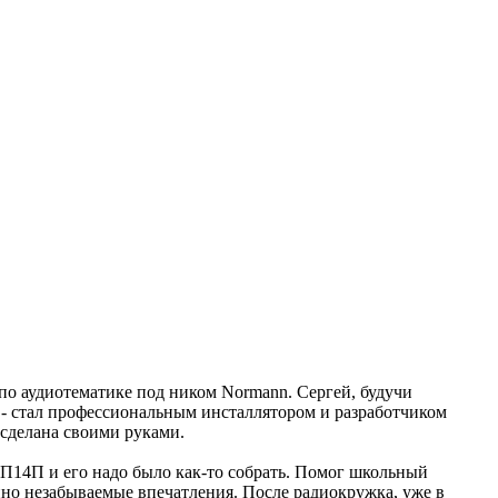
по аудиотематике под ником Normann. Сергей, будучи
е - стал профессиональным инсталлятором и разработчиком
 сделана своими руками.
 6П14П и его надо было как-то собрать. Помог школьный
енно незабываемые впечатления. После радиокружка, уже в