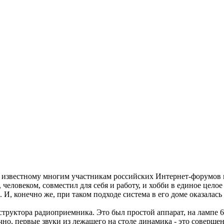
ее известному многим участникам российских Интернет-форумов 
человеком, совместил для себя и работу, и хобби в единое цело
И, конечно же, при таком подходе система в его доме оказалась
нструктора радиоприемника. Это был простой аппарат, на лампе
ечно, первые звуки из лежащего на столе динамика - это соверш