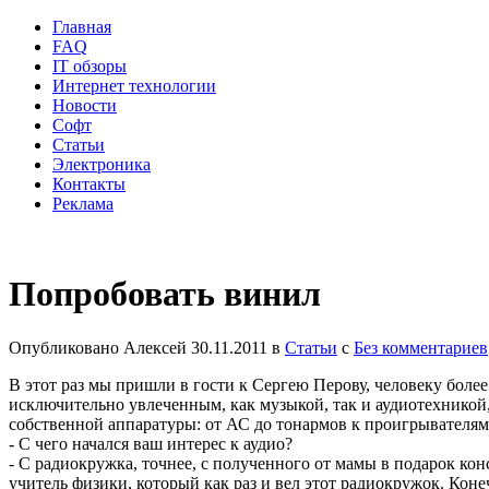
Главная
FAQ
IT обзоры
Интернет технологии
Новости
Софт
Статьи
Электроника
Контакты
Реклама
Попробовать винил
Опубликовано
Алексей
30.11.2011
в
Статьи
с
Без комментариев
В этот раз мы пришли в гости к Сергею Перову, человеку бол
исключительно увлеченным, как музыкой, так и аудиотехникой, 
собственной аппаратуры: от АС до тонармов к проигрывателям. 
- С чего начался ваш интерес к аудио?
- С радиокружка, точнее, с полученного от мамы в подарок ко
учитель физики, который как раз и вел этот радиокружок. Кон