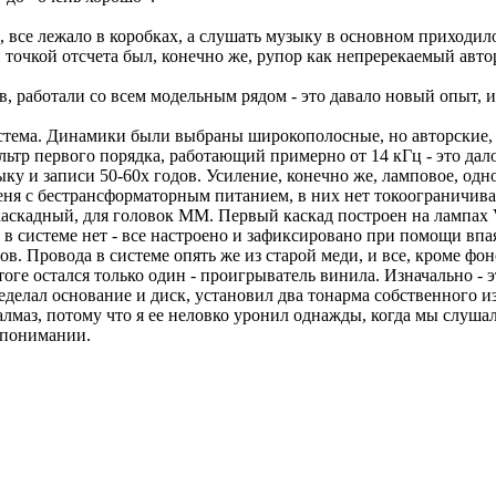
о, все лежало в коробках, а слушать музыку в основном приходил
 точкой отсчета был, конечно же, рупор как непререкаемый авто
работали со всем модельным рядом - это давало новый опыт, ин
 система. Динамики были выбраны широкополосные, но авторские
ильтр первого порядка, работающий примерно от 14 кГц - это дал
ыку и записи 50-60х годов. Усиление, конечно же, ламповое, од
еня с бестрансформаторным питанием, в них нет токоограничива
аскадный, для головок ММ. Первый каскад построен на лампах V
в системе нет - все настроено и зафиксировано при помощи впая
ов. Провода в системе опять же из старой меди, и все, кроме 
итоге остался только один - проигрыватель винила. Изначально - 
еределал основание и диск, установил два тонарма собственного 
 алмаз, потому что я ее неловко уронил однажды, когда мы слуш
м понимании.