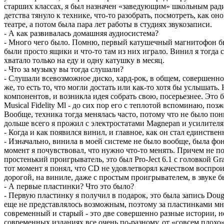
старших классах, я был назначен «заведующим» школьным радиоу
детства тянуло к технике, что-то разобрать, посмотреть, как о
театре, а потом была пара лет работы в студиях звукозаписи.
- А как развивалась домашняя аудиосистема?
- Много чего было. Помню, первый катушечный магнитофон был 
были просто ящики и что-то там из них играло. Винил я тогда 
хватало только на еду и одну катушку в месяц.
- Что за музыку вы тогда слушали?
- Слушали всевозможное диско, хард-рок, в общем, совершенно
же, то есть то, что могли достать или как-то хотя бы услышат
компонентов, и возникла идея собрать свою, посерьезнее. Это 
Musical Fidelity Ml - до сих пор его с теплотой вспоминаю, по
Вообще, техника тогда менялась часто, потому что не было по
дольше всего я прожил с электростатами Magnepan и усилителя
- Когда и как появился винил, и главное, как он стал единстве
- Изначально, винила в моей системе не было вообще, была фон
момент я почувствовал, что нужно что-то менять. Причем не п
простенький проигрыватель, это был Pro-Ject 6.1 с головкой G
тот момент я понял, что CD не удовлетворял качеством воспрои
дорогой, на виниле, даже с простым проигрывателем, в звуке б
- А первые пластинки? Что это было?
- Первую пластинку я получил в подарок, это была запись Doug
еще не представлялось возможным, поэтому за пластинками мне
современный и старый - это две совершенно разные истории, не 
современных изданиях все очень по-разному, от «совсем плохо