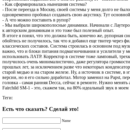
- Как сформировалась нынешняя система?
- После переезда в Москву, своей системы у меня долго не был
одновременно пробовал создавать свою акустику. Тут основной
- А что можно поставить в рупор?
- Мы выбрали широкополосные динамики. Начинали с Лаутеров, 
к авторским динамикам и это тоже был полезный опыт.
В итоге я понял, что это должна быть, конечно же, рупорная
обойтись не получилось, так что я добавил еще твитер через ф
классических составов. Система строилась в основном под муз
важно, что и блоки питания подмагничивания и усилители у м
использовать ЛАТР. Корректор в системе тоже ламповый, трехк
получилось очень минималистично, даже регулятора громкости 
прошлых лет, за исключением разве что некоторых конденсатор
старой медью и на старом железе. Ну, а источник в системе, в 
версии, но я его сильно доработал. Мотор заменил на Papst, п
головка - самая ранняя Decca, сейчас в ремонте. Нужно менять
Fairchild SM-1 - это, скажем так, на 80% идеальный звук в мое
Теги:
Есть что сказать? Сделай это!
Name