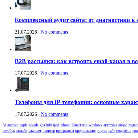
Комплексный аудит сайта: от диагностики к
21.07.2026
·
No comments
B2B рассылки: как встроить email-канал в 
17.07.2026
·
No comments
Телефоны для IP-телефонии: основные харак
17.07.2026
·
No comments
3d
android
apple
google
gps
hdd
ipad
iphone
Kinect
usb
windows
акустика
видео
видео
ноутбук
онлайн
планшет
принтер
программы
продвижение
роутер
сайт
смартфон
соц