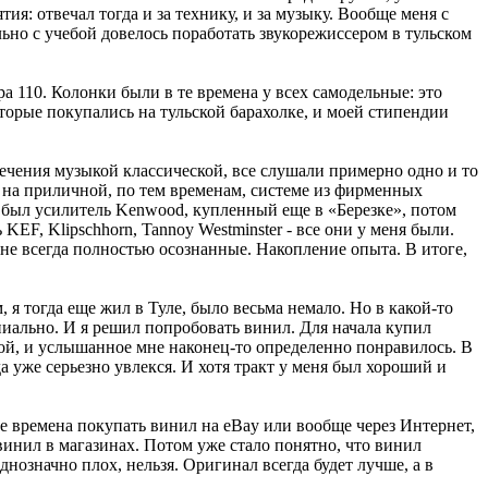
я: отвечал тогда и за технику, и за музыку. Вообще меня с
ельно с учебой довелось поработать звукорежиссером в тульском
 110. Колонки были в те времена у всех самодельные: это
оторые покупались на тульской барахолке, и моей стипендии
лечения музыкой классической, все слушали примерно одно и то
ку на приличной, по тем временам, системе из фирменных
й: был усилитель Kenwood, купленный еще в «Березке», потом
KEF, Klipschhorn, Tannoy Westminster - все они у меня были.
 не всегда полностью осознанные. Накопление опыта. В итоге,
 я тогда еще жил в Туле, было весьма немало. Но в какой-то
пиально. И я решил попробовать винил. Для начала купил
янной, и услышанное мне наконец-то определенно понравилось. В
а уже серьезно увлекся. И хотя тракт у меня был хороший и
те времена покупать винил на eBay или вообще через Интернет,
винил в магазинах. Потом уже стало понятно, что винил
днозначно плох, нельзя. Оригинал всегда будет лучше, а в