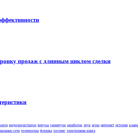
 эффективности
воронку продаж с длинным циклом сделки
теристики
карта
видеорегистратор
вирусы
гарнитура
заработок
звук
игры
интернет
история
клави
иальные сети
телевизоры
флешка
хостинг
электронная книга