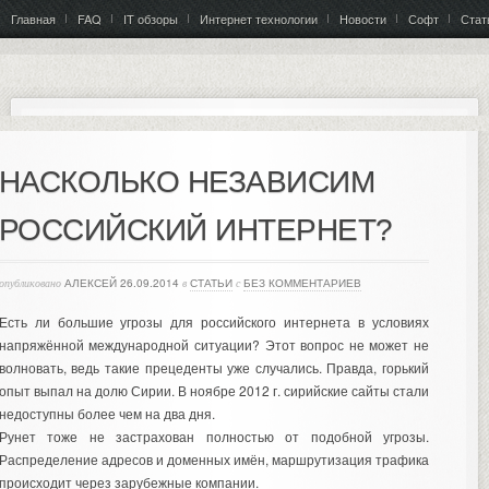
Главная
FAQ
IT обзоры
Интернет технологии
Новости
Софт
Стат
НАСКОЛЬКО НЕЗАВИСИМ
РОССИЙСКИЙ ИНТЕРНЕТ?
опубликовано
АЛЕКСЕЙ
26.09.2014
в
СТАТЬИ
с
БЕЗ КОММЕНТАРИЕВ
Есть ли большие угрозы для российского интернета в условиях
напряжённой международной ситуации? Этот вопрос не может не
волновать, ведь такие прецеденты уже случались. Правда, горький
опыт выпал на долю Сирии. В ноябре 2012 г. сирийские сайты стали
недоступны более чем на два дня.
Рунет тоже не застрахован полностью от подобной угрозы.
Распределение адресов и доменных имён, маршрутизация трафика
происходит через зарубежные компании.