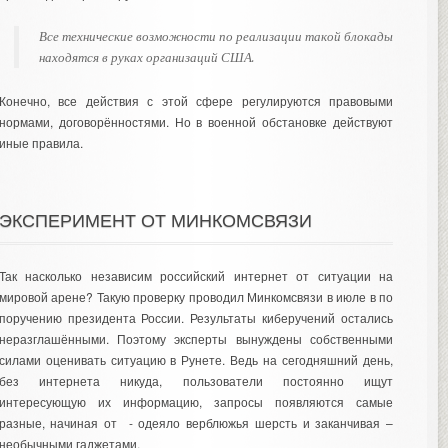
Все технические возможности по реализации такой блокады
находятся в руках организаций США.
Конечно, все действия с этой сфере регулируются правовыми
нормами, договорённостями. Но в военной обстановке действуют
иные правила.
ЭКСПЕРИМЕНТ ОТ МИНКОМСВЯЗИ
Так насколько независим российский интернет от ситуации на
мировой арене? Такую проверку проводил Минкомсвязи в июле в по
поручению президента России. Результаты киберучений остались
неразглашёнными. Поэтому эксперты вынуждены собственными
силами оценивать ситуацию в Рунете. Ведь на сегодняшний день,
без интернета никуда, пользователи постоянно ищут
интересующую их информацию, запросы появляются самые
разные, начиная от -
одеяло верблюжья шерсть
и заканчивая –
необычными гаджетами.