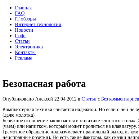
Главная
FAQ
IT обзоры
Интернет технологии
Новости
Софт
Статьи
Электроника
Контакты
Реклама
Безопасная работа
Опубликовано
Алексей
22.04.2012
в
Статьи
с
Без комментарие
Компьютерная техника считается надежной. Но если с ней не б
(даже молотка).
Бережное отношение заключается в политике «чистого стола». 
(чаем) или напитком, который может пролиться на клавиатуру, 
Грамотное обращение подразумевает правильный выход из компь
неисправные розетки). Но есть такие факторы, как скачки нап