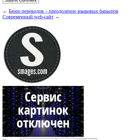
←
Бюро переводов – преодоление языковых барьеров
Современный web-сайт
→