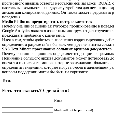
прогнозного анализа остается необъяснимой загадкой. ROAR, о
настольные компьютеры и другие устройства для несанкционир
дисков для копирования данных. Он также может предсказать ри
поведения.
Medio Platform: предотвратить потерю клиентов
Почему она инновационная: глубокое проникновение в поведен
Google Analytics является известным инструмент для изучения
предсказать проблемы с клиентами.
Идея в том, чтобы добиться выполнения корректирующих действ
определенном разделе сайта больше, чем другие, а затем созд
SAS Text Miner: просеивание больших архивов документов
Почему она инновационная: определяет тенденции в огромных 
Понимание большого архива документов может потребовать дол
опечатки и списки терминов, которые заслуживают большего в
определить тенденции, которые могут помочь в дальнейшем раз
вопросы поддержки могли бы быть на горизонте.
Теги:
Есть что сказать? Сделай это!
Name
Mail (will not be published)