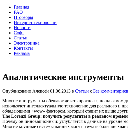
Главная
FAQ
IT обзоры
Интернет технологии
Новости
Софт
Статьи
Электроника
Контакты
Реклама
Аналитические инструменты
Опубликовано
Алексей
01.06.2013
в
Статьи
с
Без комментарие
Многие инструменты обещают делать прогнозы, но на самом д
используют интеллектуальную технологию для реального и п
обладающими «wow» фактором, который ставит их выше други
The Lorenzi Group: получить результаты в реальном време
Почему он инновационный: углубляется в данные на уровне мо
Многие крупные системы данных могут изучать большие храни