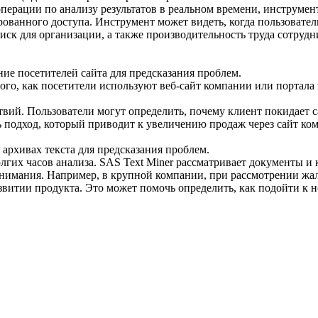
перации по анализу результатов в реальном времени, инструмен
ованного доступа. Инструмент может видеть, когда пользовател
ск для организации, а также производительность труда сотрудни
ие посетителей сайта для предсказания проблем.
 того, как посетители используют веб-сайт компании или портал
ий. Пользователи могут определить, почему клиент покидает са
ать подход, который приводит к увеличению продаж через сайт к
архивах текста для предсказания проблем.
гих часов анализа. SAS Text Miner рассматривает документы и
нимания. Например, в крупной компании, при рассмотрении жало
витии продукта. Это может помочь определить, как подойти к н