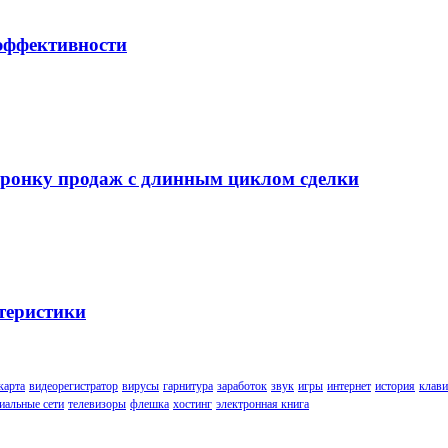
 эффективности
воронку продаж с длинным циклом сделки
теристики
карта
видеорегистратор
вирусы
гарнитура
заработок
звук
игры
интернет
история
клави
иальные сети
телевизоры
флешка
хостинг
электронная книга