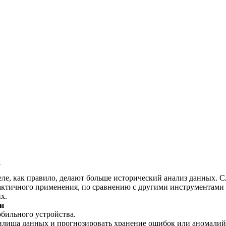
в
еле, как правило, делают больше исторический анализ данных.
рактичного применения, по сравнению с другими инструментам
х.
ни
бильного устройства.
лища данных и прогнозировать хранение ошибок или аномалий и