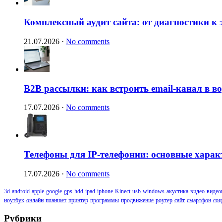
Комплексный аудит сайта: от диагностики к
21.07.2026
·
No comments
B2B рассылки: как встроить email-канал в 
17.07.2026
·
No comments
Телефоны для IP-телефонии: основные харак
17.07.2026
·
No comments
3d
android
apple
google
gps
hdd
ipad
iphone
Kinect
usb
windows
акустика
видео
видео
ноутбук
онлайн
планшет
принтер
программы
продвижение
роутер
сайт
смартфон
соц
Рубрики