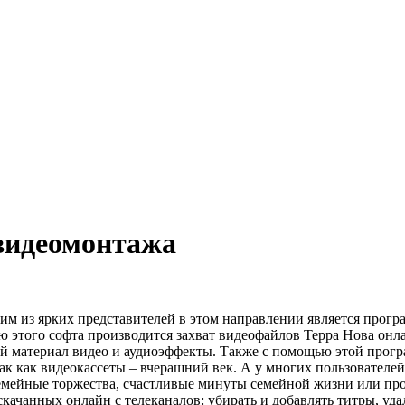
 видеомонтажа
м из ярких представителей в этом направлении является програ
 этого софта производится захват видеофайлов
Терра Нова онл
чий материал видео и аудиоэффекты. Также с помощью этой про
ак как видеокассеты – вчерашний век. А у многих пользователе
емейные торжества, счастливые минуты семейной жизни или про
качанных онлайн с телеканалов: убирать и добавлять титры, удал