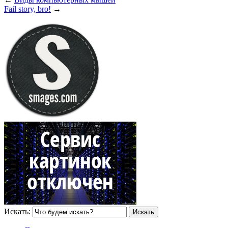
Fail story, bro!
→
Искать: