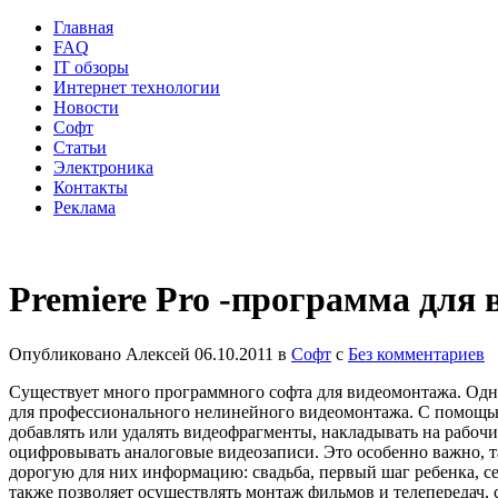
Главная
FAQ
IT обзоры
Интернет технологии
Новости
Софт
Статьи
Электроника
Контакты
Реклама
Premiere Pro -программа для
Опубликовано
Алексей
06.10.2011
в
Софт
с
Без комментариев
Существует много программного софта для видеомонтажа. Одни
для профессионального нелинейного видеомонтажа. С помощью
добавлять или удалять видеофрагменты, накладывать на рабо
оцифровывать аналоговые видеозаписи. Это особенно важно, т
дорогую для них информацию: свадьба, первый шаг ребенка, с
также позволяет осуществлять монтаж фильмов и телепередач, с