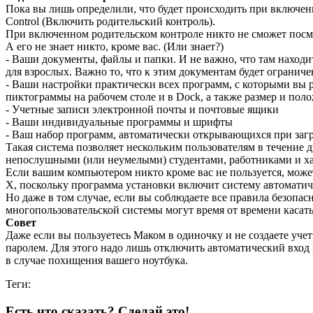
Пока вы лишь определили, что будет происходить при включенно
Control (Включить родительский контроль).
При включенном родительском контроле никто не сможет посмо
А его не знает никто, кроме вас. (Или знает?)
- Ваши документы, файлы и папки. И не важно, что там находи
для взрослых. Важно то, что к этим документам будет огранич
- Ваши настройки практически всех программ, с которыми вы раб
пиктограммы на рабочем столе и в Dock, а также размер и поло
- Учетные записи электронной почты и почтовые ящики
- Ваши индивидуальные программы и шрифты
- Ваш набор программ, автоматически открывающихся при загр
Такая система позволяет нескольким пользователям в течение 
непослушными (или неумелыми) студентами, работниками и х
Если вашим компьютером никто кроме вас не пользуется, может
X, поскольку программа установки включит систему автоматичес
Но даже в том случае, если вы соблюдаете все правила безоп
многопользовательской системы могут время от времени касать
Совет
Даже если вы пользуетесь Маком в одиночку и не создаете уче
паролем. Для этого надо лишь отключить автоматический вход
в случае похищения вашего ноутбука.
Теги:
Есть что сказать? Сделай это!