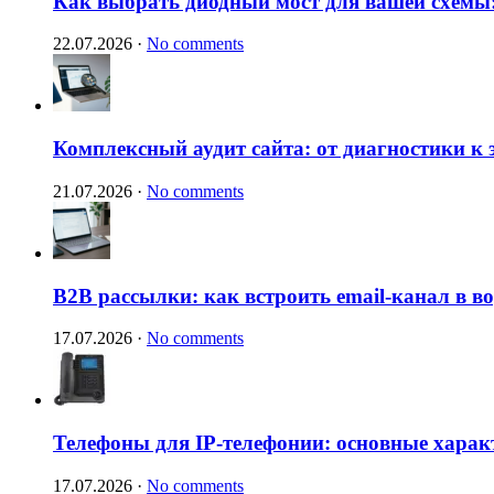
Как выбрать диодный мост для вашей схемы:
22.07.2026
·
No comments
Комплексный аудит сайта: от диагностики к
21.07.2026
·
No comments
B2B рассылки: как встроить email-канал в 
17.07.2026
·
No comments
Телефоны для IP-телефонии: основные харак
17.07.2026
·
No comments