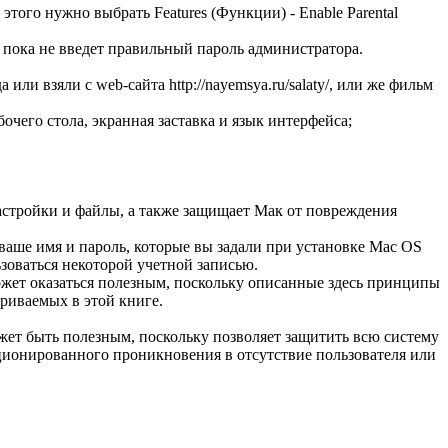
того нужно выбрать Features (Функции) - Enable Parental
 пока не введет правильный пароль администратора.
 или взяли с web-сайта http://nayemsya.ru/salaty/, или же фильм
очего стола, экранная заставка и язык интерфейса;
настройки и файлы, а также защищает Мак от повреждения
ваше имя и пароль, которые вы задали при установке Mac OS
ьзоваться некоторой учетной записью.
ожет оказаться полезным, поскольку описанные здесь принципы
триваемых в этой книге.
ожет быть полезным, поскольку позволяет защитить всю систему
кционированного проникновения в отсутствие пользователя или