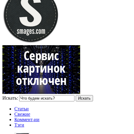
Искать:
Статьи
Свежие
Коммент-ии
Тэги