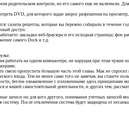
м родительском контроле, но его самого еще не включили. Для э
треть DVD, для которого задан запрос разрешения на просмотр,
тся:
салаты рецепты
, которые вы бережно собирали в течение года
енный доступ.
отаете: закладки веб-браузера и его исходная страница; фон раб
жение самого Dock и т.д.
узке.
дня работать на одном компьютере, не нарушая при этом чужие 
акерами.
е смело пропустить большую часть этой главы. Мак не спросит 
кого входа. Тем не менее сами того не замечая, вы станете пол
асности, беглое ознакомление с изложенными здесь принципами м
ся и вашей самостоятельной деятельности, и других тем, рассма
тные записи ни для кого другого, понимание учетных записей м
 в систему. После отключения система будет защищена от несан