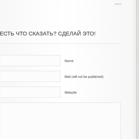
теги:
ЕСТЬ ЧТО СКАЗАТЬ? СДЕЛАЙ ЭТО!
Name
Mail (will not be published)
Website