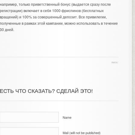
например, только приветственный бонус (выдается сразу после
регистрации) включает в себя 1000 фриспинов (бесплатных
вращений) и 100% за совершенный депозит. Все привилегии,
полученные в рамках этой кампании, можно использовать в течение
30 дней.
теги:
ЕСТЬ ЧТО СКАЗАТЬ? СДЕЛАЙ ЭТО!
Name
Mail (will not be published)