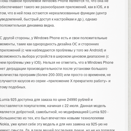
Пока главной проблемой Windows Phone является то, что она не
обеспечивает такого же разнообразия приложений, как в iOS, и в
том, что в ней пока остаются нереализованные функции (центр
уведомлений, быстрый доступ к настройкам и др.), однако
положительная динамика видна.
С другой стороны, у Windows Phone есть и свои положительные
моменты, такие как однородность дизайна ОС и сторонних
приложений (с чем наблюдаются проблемы у того же Android) и
возможность выбора устройств в широком ценовом диапазоне (с
чем проблемы уже у iOS). Нельзя не отметить, что в Windows Phone
нет деградации производительности после установки большого
количества программ (более 200-300) или просто со временем, не
случается казусов из серии «приложение X прекратило работу» и
тому подобных.
Lumia 925 доступна для заказа по цене 24990 рублей и
поставляется покупателям, начиная с 22 июля. Данная модель
является добротной, самобытной, но модификацией Lumia 920 -
большинство из тех, кто был впечатлен новыми технологиями
Nokia, уже купил себе эту модель и для них замена на 925-ую не
имеет смысла. Да, в ряде вещей последняя лучше, но не на порядок