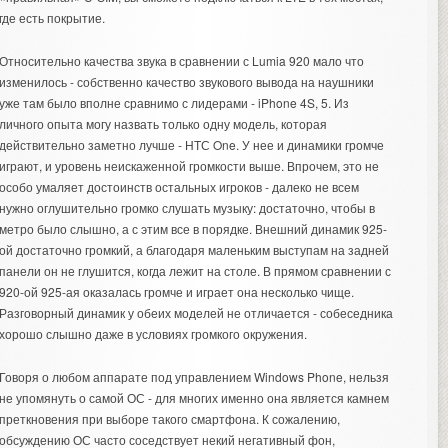
где есть покрытие.
Относительно качества звука в сравнении с Lumia 920 мало что
изменилось - собственно качество звукового вывода на наушники
уже там было вполне сравнимо с лидерами - iPhone 4S, 5. Из
личного опыта могу назвать только одну модель, которая
действительно заметно лучше - НТС One. У нее и динамики громче
играют, и уровень неискаженной громкости выше. Впрочем, это не
особо умаляет достоинств остальных игроков - далеко не всем
нужно оглушительно громко слушать музыку: достаточно, чтобы в
метро было слышно, а с этим все в порядке. Внешний динамик 925-
ой достаточно громкий, а благодаря маленьким выступам на задней
панели он не глушится, когда лежит на столе. В прямом сравнении с
920-ой 925-ая оказалась громче и играет она несколько чище.
Разговорный динамик у обеих моделей не отличается - собеседника
хорошо слышно даже в условиях громкого окружения.
Говоря о любом аппарате под управлением Windows Phone, нельзя
не упомянуть о самой ОС - для многих именно она является камнем
преткновения при выборе такого смартфона. К сожалению,
обсуждению ОС часто соседствует некий негативный фон,