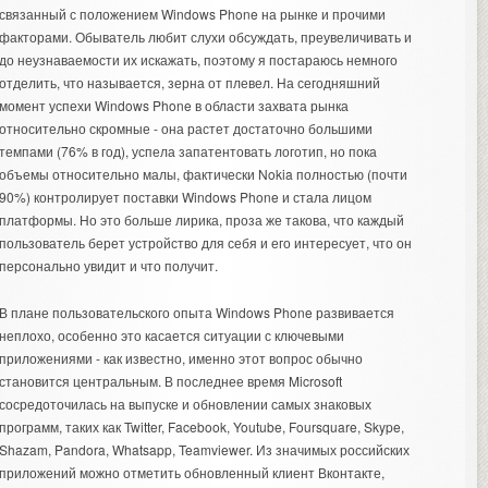
связанный с положением Windows Phone на рынке и прочими
факторами. Обыватель любит слухи обсуждать, преувеличивать и
до неузнаваемости их искажать, поэтому я постараюсь немного
отделить, что называется, зерна от плевел. На сегодняшний
момент успехи Windows Phone в области захвата рынка
относительно скромные - она растет достаточно большими
темпами (76% в год), успела
запатентовать логотип
, но пока
объемы относительно малы, фактически Nokia полностью (почти
90%) контролирует поставки Windows Phone и стала лицом
платформы. Но это больше лирика, проза же такова, что каждый
пользователь берет устройство для себя и его интересует, что он
персонально увидит и что получит.
В плане пользовательского опыта Windows Phone развивается
неплохо, особенно это касается ситуации с ключевыми
приложениями - как известно, именно этот вопрос обычно
становится центральным. В последнее время Microsoft
сосредоточилась на выпуске и обновлении самых знаковых
программ, таких как Twitter, Facebook, Youtube, Foursquare, Skype,
Shazam, Pandora, Whatsapp, Teamviewer. Из значимых российских
приложений можно отметить обновленный клиент Вконтакте,