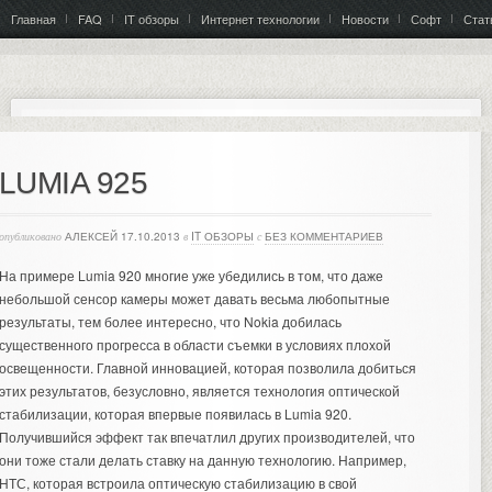
Главная
FAQ
IT обзоры
Интернет технологии
Новости
Софт
Стат
LUMIA 925
опубликовано
АЛЕКСЕЙ
17.10.2013
в
IT ОБЗОРЫ
с
БЕЗ КОММЕНТАРИЕВ
На примере Lumia 920 многие уже убедились в том, что даже
небольшой сенсор камеры может давать весьма любопытные
результаты, тем более интересно, что Nokia добилась
существенного прогресса в области съемки в условиях плохой
освещенности. Главной инновацией, которая позволила добиться
этих результатов, безусловно, является технология оптической
стабилизации, которая впервые появилась в Lumia 920.
Получившийся эффект так впечатлил других производителей, что
они тоже стали делать ставку на данную технологию. Например,
НТС, которая встроила оптическую стабилизацию в свой