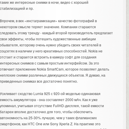
такие же интересные снимки в ночи, видео с хорошей
стабилизацией и пр.
Впрочем, в век «инстаграмизации» качество фотографий в
некотором смысле теряет значение. Компании стараются
следовать этому тренду - каждый второй производитель предлагает
свои эффекты, чтобы потешить художественные амбиции
обывателя, которому очень нужно убедить своих читателей в
соцсетях в наличии у него креативных способностей. Nokia не
отстает и старается встроить в камеру софт для создания
интересных снимков с самым простым интерфейсом. За это
отвечает приложение Nokia SmartCam, которое позволяет делать
неплохие снимки различных движущихся объектов. Я думаю, на
приведенных снимках все достаточно понятно.
Усиливает сходство Lumia 925 с 920-ой моделью одинаковая
емкость аккумулятора - она составляет 2000 мАч. Как я уже
упоминал, учитывая отсутствие FullHD-дисплея, такой емкости
батареи вполне достаточно для того, чтобы обеспечить
автономность на 25-30% лучшую, чем у таких флагманских
смартфонов, как НТС One или Sony Xperia Z. На практике это