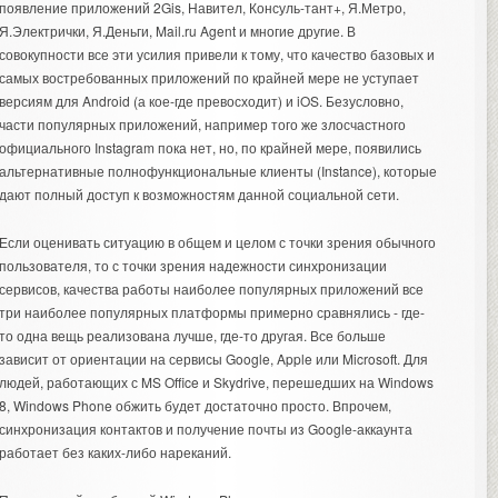
появление приложений 2Gis, Навител, Консуль-тант+, Я.Метро,
Я.Электрички, Я.Деньги, Mail.ru Agent и многие другие. В
совокупности все эти усилия привели к тому, что качество базовых и
самых востребованных приложений по крайней мере не уступает
версиям для Android (а кое-где превосходит) и iOS. Безусловно,
части популярных приложений, например того же злосчастного
официального Instagram пока нет, но, по крайней мере, появились
альтернативные полнофункциональные клиенты (Instance), которые
дают полный доступ к возможностям данной социальной сети.
Если оценивать ситуацию в общем и целом с точки зрения обычного
пользователя, то с точки зрения надежности синхронизации
сервисов, качества работы наиболее популярных приложений все
три наиболее популярных платформы примерно сравнялись - где-
то одна вещь реализована лучше, где-то другая. Все больше
зависит от ориентации на сервисы Google, Apple или Microsoft. Для
людей, работающих с MS Office и Skydrive, перешедших на Windows
8, Windows Phone обжить будет достаточно просто. Впрочем,
синхронизация контактов и получение почты из Google-аккаунта
работает без каких-либо нареканий.