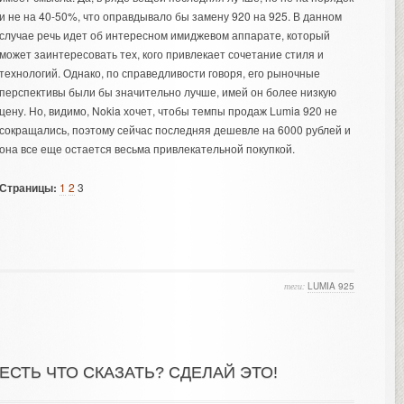
и не на 40-50%, что оправдывало бы замену 920 на 925. В данном
случае речь идет об интересном имиджевом аппарате, который
может заинтересовать тех, кого привлекает сочетание стиля и
технологий. Однако, по справедливости говоря, его рыночные
перспективы были бы значительно лучше, имей он более низкую
цену. Но, видимо, Nokia хочет, чтобы темпы продаж Lumia 920 не
сокращались, поэтому сейчас последняя дешевле на 6000 рублей и
она все еще остается весьма привлекательной покупкой.
Страницы:
1
2
3
теги:
LUMIA 925
ЕСТЬ ЧТО СКАЗАТЬ? СДЕЛАЙ ЭТО!