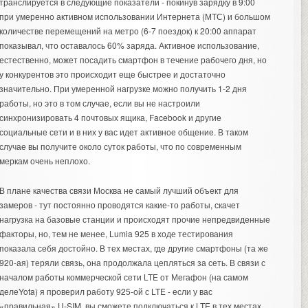
транслируется в следующие показатели - покинув зарядку в 9:00
при умеренно активном использовании Интернета (МТС) и большом
количестве перемещений на метро (6-7 поездок) к 20:00 аппарат
показывал, что оставалось 60% заряда. Активное использование,
естественно, может посадить смартфон в течение рабочего дня, но
у конкурентов это происходит еще быстрее и достаточно
значительно. При умеренной нагрузке можно получить 1-2 дня
работы, но это в том случае, если вы не настроили
синхронизировать 4 почтовых ящика, Facebook и другие
социальные сети и в них у вас идет активное общение. В таком
случае вы получите около суток работы, что по современным
меркам очень неплохо.
В плане качества связи Москва не самый лучший объект для
замеров - тут постоянно проводятся какие-то работы, скачет
нагрузка на базовые станции и происходят прочие непредвиденные
факторы, но, тем не менее, Lumia 925 в ходе тестирования
показала себя достойно. В тех местах, где другие смартфоны (та же
920-ая) теряли связь, она продолжала цепляться за сеть. В связи с
началом работы коммерческой сети LTE от Мегафон (на самом
делеYota) я проверил работу 925-ой с LTE - если у вас
«правильная» U-SIM, вы сможете подключаться к LTE в тех местах,