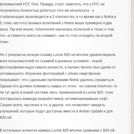
флагманский НТС One. Правда, стоит заметить, что у НТС не
получилось полностью добиться того же результата - у
стабилизация производится в 2 плоскостях, в то время как у Nokia в
3, плюс частота гасимых колебаний у Nokia выше примерно в два
раза. Так или иначе, технология оказалась полезной и тезис о том,
что «в темноте никто не снимает» как-то стал отходить на второй
план.
Но с упором на ночную съемку Lumia 920 не вполне удовлетворила
всех пользователей со съемкой в дневных условиях - порой
фотографиям недоставало резкости, а баланс белого был далек от
оптимального. Изучение фотографий с обоих смартфонов
показывает, что с данными проблемами Nokia удалось справиться.
Однако кто должен пожимать лавры от этого - не совсем понятно: то
ли тут дело в новой системе линз, примененной в Lumia 925, толи
постаралась команда разработчиков, оптимизировавшая софт.
Скорее всего, частично и то, и другое, что позволяет ожидать
улучшений, которые будут доступны вместе в Amber Update и для
920-ой.
В остальных аспектах камера Lumia 925 вполне сравнима с 920-ой -