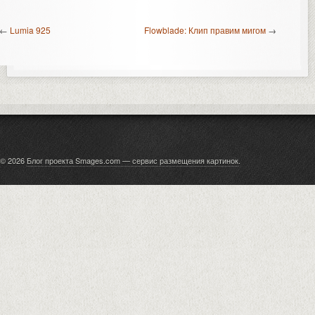
←
Lumia 925
Flowblade: Клип правим мигом
→
© 2026
Блог проекта Smages.com — сервис размещения картинок
.