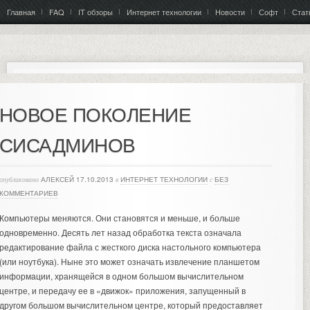
Главная
FAQ
IT обзоры
Интернет технологии
Новости
Софт
Стат
НОВОЕ ПОКОЛЕНИЕ
СИСАДМИНОВ
опубликовано
АЛЕКСЕЙ
17.10.2013
в
ИНТЕРНЕТ ТЕХНОЛОГИИ
с
БЕЗ
КОММЕНТАРИЕВ
Компьютеры меняются. Они становятся и меньше, и больше
одновременно. Десять лет назад обработка текста означала
редактирование файла с жесткого диска настольного компьютера
(или ноутбука). Ныне это может означать извлечение планшетом
информации, хранящейся в одном большом вычислительном
центре, и передачу ее в «движок» приложения, запущенный в
другом большом вычислительном центре, который предоставляет