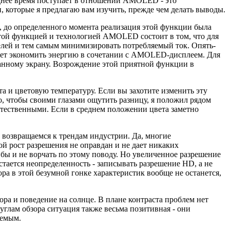
днее время поступает в отношении AMOLED - это
и, которые я предлагаю вам изучить, прежде чем делать выводы.
, до определенного момента реализация этой функции была
 этой функцией и технологией AMOLED состоит в том, что для
кселей и тем самым минимизировать потребляемый ток. Опять-
оляет экономить энергию в сочетании с AMOLED-дисплеем. Для
ванному экрану. Возрождение этой приятной функции в
а и цветовую температуру. Если вы захотите изменить эту
го, чтобы своими глазами ощутить разницу, я положил рядом
стественными. Если в среднем положении цвета заметно
 возвращаемся к трендам индустрии. Да, многие
ой рост разрешения не оправдан и не дает никаких
бы и не ворчать по этому поводу. Но увеличенное разрешение
стается неопределенность - записывать разрешение HD, а не
ра в этой безумной гонке характеристик вообще не останется,
ора и поведение на солнце. В плане контраста проблем нет
углам обзора ситуация также весьма позитивная - они
аемым.