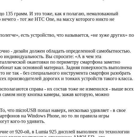
5 до 135 грамм. И это тоже, как я полагаю, немаловажный
 нечего - тот же НТС One, на массу которого никто не
полегче», есть устройство, что называется, «не хуже других» по
очно - дизайн должен обладать определенной самобытностью.
ую индивидуальность. Вы спросите: «А в чем эта
еталлической окантовки по периметру смартфона заметно
арбонат как основной материал. Задняя поверхность выполнена
это не так - без специального инструмента смартфон разобрать
всех производителей дорогих и тонких устройств такого класса.
сполагаются справа - их состав тоже не изменился - выше всех
в самом низу кнопка камеры, зажав которую, можно
То, что microUSB попал наверх, несколько удивляет - в свое
смартфонов на Windows Phone, но то ли правила игры
огут кого-то удивить.
личие от 920-ой, в Lumia 925 дисплей выполнен по технологии