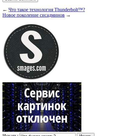
←
Что такое технология Thunderbolt™?
Новое поколение сисадминов
→
Искать: