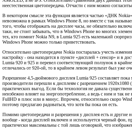
AMOLED, а не IPS. Относительно сравнения двух данных техн
неестественная цветопередача. Отчасти с ним можно согласиться
В некотором смысле эта функция является частью «ДНК Nokia»
невозможна в рамках Windows Phone 8, но вместе с так назыв
того, чтобы отображать на дисплее часы, не обязательно вклю
таки, не стоит забывать, что в Windows Phone во многих эле
тех, кто помнит Nokia N9, в Lumia 925 есть маленький сюрпр
Windows Phone можно только приветствовать.
Относительно цветопередачи Nokia постаралась учесть измени
настройку - она находится в пункте «дисплей + сенсор» и в д
Lumia 920 и 925 и перевел соответствующий ползунок в крайне
отличались от 920-ой, то в крайнем левом результат был уже оч
Разрешение 4,5-дюймового дисплея Lumia 925 составляет пока 
производители перешли к дисплеям с разрешением 1920x1080 (F
практических выгод. Если бы технология не давала существенн
неизбежно влияет на энергопотребление, а ведь с ним и так не
FullHD в плюс или в минус. Впрочем, относительно скоро Wind
поэтому предлагаю радоваться, что хотя бы пока он есть.
Помимо цветопередачи и разрешения у дисплея есть и другие н
вообще - когда дисплей включен и используется черный фон, пр
практически максимальны с той лишь оговоркой, что изображен