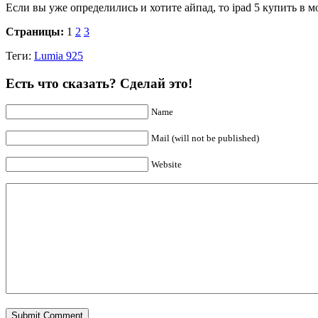
Если вы уже определились и хотите айпад, то
ipad 5 купить в м
Страницы:
1
2
3
Теги:
Lumia 925
Есть что сказать? Сделай это!
Name
Mail (will not be published)
Website