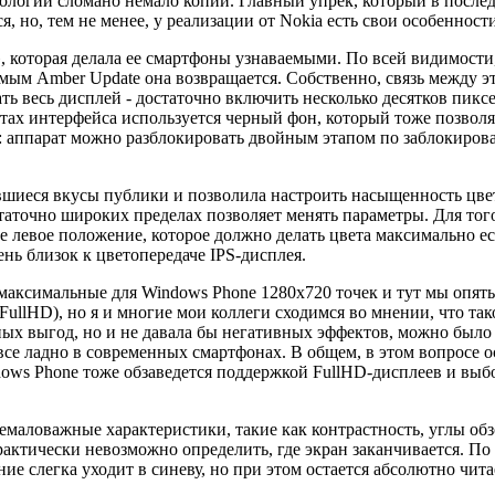
ологий сломано немало копий. Главный упрек, который в после
, но, тем не менее, у реализации от Nokia есть свои особенност
, которая делала ее смартфоны узнаваемыми. По всей видимости
аемым Amber Update она возвращается. Собственно, связь между
чать весь дисплей - достаточно включить несколько десятков пи
ментах интерфейса используется черный фон, который тоже позв
из: аппарат можно разблокировать двойным этапом по заблокиро
вшиеся вкусы публики и позволила настроить насыщенность цвет
остаточно широких пределах позволяет менять параметры. Для то
е левое положение, которое должно делать цвета максимально е
ень близок к цветопередаче IPS-дисплея.
максимальные для Windows Phone 1280x720 точек и тут мы опять
ullHD), но я и многие мои коллеги сходимся во мнении, что так
ых выгод, но и не давала бы негативных эффектов, можно было 
 все ладно в современных смартфонах. В общем, в этом вопросе о
ows Phone тоже обзаведется поддержкой FullHD-дисплеев и выбо
емаловажные характеристики, такие как контрастность, углы обз
актически невозможно определить, где экран заканчивается. По 
ие слегка уходит в синеву, но при этом остается абсолютно чит