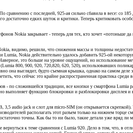
 По сравнению с последней, 925-ая сильно сбавила в весе: со 18
ого достаточно едких шуток и критики. Теперь критиковать особо
онов Nokia закрывает - теперь для тех, кто хочет «потоньше да 
Nokia, видимо, решили, что снижения массы и толщины недостат
ки Lumia, Nokia действительно удалось добавить 925-ой некотор
 Наверное, это больше на уровне ощущений, но использование м
Lumia 800, 900, 920, 720,820, 620, 520), использовавших полик
тивно она выглядит, будто съемная крышка, однако на самом деле 
метить, что сейчас это крайне распространенная практика среди 
в - по сложившейся традиции, все кнопки у смартфона Lumia ра
нно выполняет функцию блокировки и разблокировки дисплея и 
3,5 audio jack и слот для micro-SIM (он открывается скрепкой). 
роизводителей располагать этот разъем только на нижнем торце 
остаточно точны. Как бы то ни было, такие детали уже вряд ли м
 вернуться к теме сравнения с Lumia 920. Дело в том, что, в от