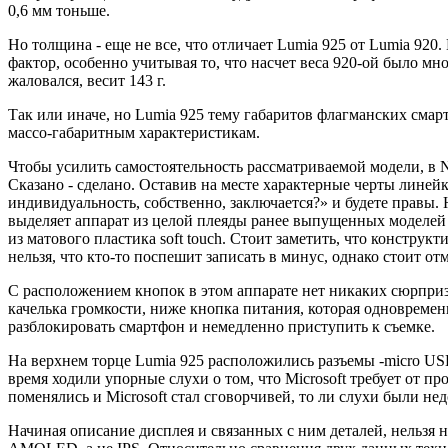
0,6 мм тоньше.
Но толщина - еще не все, что отличает Lumia 925 от Lumia 920.
фактор, особенно учитывая то, что насчет веса 920-ой было мн
жаловался, весит 143 г.
Так или иначе, но Lumia 925 тему габаритов флагманских смартф
массо-габаритным характеристикам.
Чтобы усилить самостоятельность рассматриваемой модели, в 
Сказано - сделано. Оставив на месте характерные черты линей
индивидуальность, собственно, заключается?» и будете правы.
выделяет аппарат из целой плеяды ранее выпущенных моделей (
из матового пластика soft touch. Стоит заметить, что конструк
нельзя, что кто-то поспешит записать в минус, однако стоит от
С расположением кнопок в этом аппарате нет никаких сюрпризо
качелька громкости, ниже кнопка питания, которая одновреме
разблокировать смартфон и немедленно приступить к съемке.
На верхнем торце Lumia 925 расположились разъемы -micro USB, 
время ходили упорные слухи о том, что Microsoft требует от п
поменялись и Microsoft стал сговорчивей, то ли слухи были нед
Начиная описание дисплея и связанных с ним деталей, нельзя не