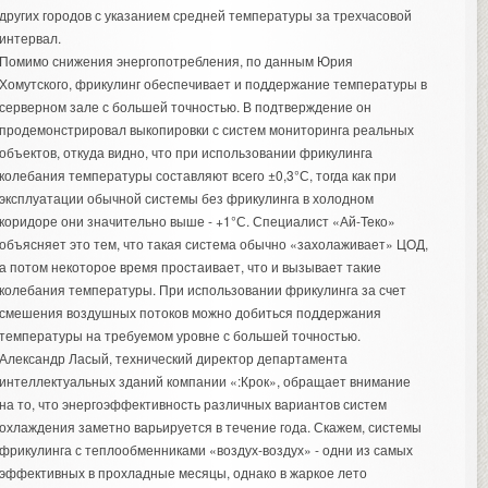
других городов с указанием средней температуры за трехчасовой
интервал.
Помимо снижения энергопотребления, по данным Юрия
Хомутского, фрикулинг обеспечивает и поддержание температуры в
серверном зале с большей точностью. В подтверждение он
продемонстрировал выкопировки с систем мониторинга реальных
объектов, откуда видно, что при использовании фрикулинга
колебания температуры составляют всего ±0,3°С, тогда как при
эксплуатации обычной системы без фрикулинга в холодном
коридоре они значительно выше - +1°С. Специалист «Ай-Теко»
объясняет это тем, что такая система обычно «захолаживает» ЦОД,
а потом некоторое время простаивает, что и вызывает такие
колебания температуры. При использовании фрикулинга за счет
смешения воздушных потоков можно добиться поддержания
температуры на требуемом уровне с большей точностью.
Александр Ласый, технический директор департамента
интеллектуальных зданий компании «:Крок», обращает внимание
на то, что энергоэффективность различных вариантов систем
охлаждения заметно варьируется в течение года. Скажем, системы
фрикулинга с теплообменниками «воздух-воздух» - одни из самых
эффективных в прохладные месяцы, однако в жаркое лето