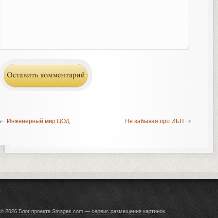
←
Инженерный мир ЦОД
Не забывая про ИБП
→
© 2026
Блог проекта Smages.com — сервис размещения картинок
.