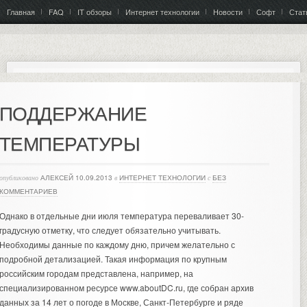
Главная
FAQ
IT обзоры
Интернет технологии
Новости
Софт
Стат
ПОДДЕРЖАНИЕ
ТЕМПЕРАТУРЫ
опубликовано
АЛЕКСЕЙ
10.09.2013
в
ИНТЕРНЕТ ТЕХНОЛОГИИ
с
БЕЗ
КОММЕНТАРИЕВ
Однако в отдельные дни июля температура переваливает 30-
градусную отметку, что следует обязательно учитывать.
Необходимы данные по каждому дню, причем желательно с
подробной детализацией. Такая информация по крупным
российским городам представлена, например, на
специализированном ресурсе www.aboutDC.ru, где собран архив
данных за 14 лет о погоде в Москве, Санкт-Петербурге и ряде