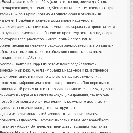
eBoost составило более 90% (соответственно, режим двойного
преобразования, VFI, был задействован менее 10% времени). При
этом не было зафиксировано ни одного случая отключения
нагрузки. Подобные примеры доказывают надежность
использования экономичных режимов, но серьезным препятствием
на пути его применения в России по прежнему остается недоверие
со стороны специалистов. «Инженерный персонал не
ориентирован на снижение расходов электроэнергии, его задача -
обеспечить высокое качество обслуживания», - констатирует
представитель «Абитех».
Алексей Волков из Tripp Lite рекомендует задействовать
экономичный режим, если «у объекта надежное и качественное
электропитание и на нем не случается частых отключений,
провалов, выбросов или скачков напряжения». «При переходе в
экономичный режим КПД ИБП обычно повышается на 5%, вдобавок
снижается нагрузка на систему кондиционирования, так что она
потребляет меньше электроэнергии - в результате достигается
существенная экономия», - констатирует он.
Одним из возможных путей «совместить несовместимое» -
повысить надежность и эффективность систем бесперебойного
питания - Андрей Вотановский, ведущий специалист компании
Emerson Network Power, считает переход на системы постоянного