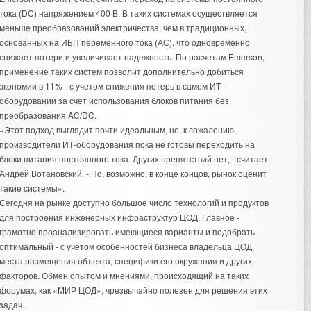
тока (DC) напряжением 400 В. В таких системах осуществляется
меньше преобразований электричества, чем в традиционных,
основанных на ИБП переменного тока (АС), что одновременно
снижает потери и увеличивает надежность. По расчетам Emerson,
применение таких систем позволит дополнительно добиться
экономии в 11% - с учетом снижения потерь в самом ИТ-
оборудовании за счет использования блоков питания без
преобразования AC/DC.
«Этот подход выглядит почти идеальным, но, к сожалению,
производители ИТ-оборудования пока не готовы переходить на
блоки питания постоянного тока. Других препятствий нет, - считает
Андрей Вотановский. - Но, возможно, в конце концов, рынок оценит
такие системы».
Сегодня на рынке доступно большое число технологий и продуктов
для построения инженерных инфраструктур ЦОД. Главное -
грамотно проанализировать имеющиеся варианты и подобрать
оптимальный - с учетом особенностей бизнеса владельца ЦОД,
места размещения объекта, специфики его окружения и других
факторов. Обмен опытом и мнениями, происходящий на таких
форумах, как «МИР ЦОД», чрезвычайно полезен для решения этих
задач.