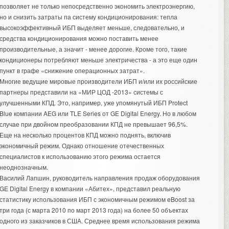
позволяет не только непосредственно экономить электроэнергию,
но и снизить затраты па систему кондиционирования: тепла
высокоэффективный ИБП выделяет меньше, следовательно, и
средства кондиционирования можно поставить менее
производительные, а значит - менее дорогие. Кроме того, такие
кондиционеры потребляют меньше электричества - а это еще один
пункт в графе «снижение операционных затрат».
Многие ведущие мировые производители ИБП и/или их российские
партнеры представили на «МИР ЦОД -2013» системы с
улучшенными КПД. Это, например, уже упомянутый ИБП Protect
Blue компании AEG или TLE Series от GE Digital Energy. Но в любом
случае при двойном преобразовании КПД не превышает 96,5%.
Еще на несколько процентов КПД можно поднять, включив
экономичный режим. Однако отношение отечественных
специалистов к использованию этого режима остается
неоднозначным.
Василий Лапшин, руководитель направления продаж оборудования
GE Digital Energy в компании «Абитех», представил реальную
статистику использования ИБП с экономичным режимом eBoost за
три года (с марта 2010 по март 2013 года) на более 50 объектах
одного из заказчиков в США. Среднее время использования режима