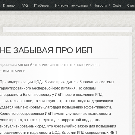
Главная
FAQ
IT обзоры
Интернет технологии
Новости
Софт
Стат
НЕ ЗАБЫВАЯ ПРО ИБП
опубликовано
АЛЕКСЕЙ
10.09.2013
в
ИНТЕРНЕТ ТЕХНОЛОГИИ
с
БЕЗ
КОММЕНТАРИЕВ
При модернизации ЦОД обычно приходится обновлять и системы
гарантированного бесперебойного питания. По словам
специалиста Eaton, поскольку у ИБП нового поколения КПД
значительно выше, то зачастую затраты на такую модернизацию
удается компенсировать благодаря повышению эффективности.
Кроме того, современные ИБП имеют улучшенные возможности
мониторинга, а также средства для корректной поддержки
виртуализированных сред, что чрезвычайно важно для повышения
управляемости и надежности ЦОД. Высокий КПД современных ИБП