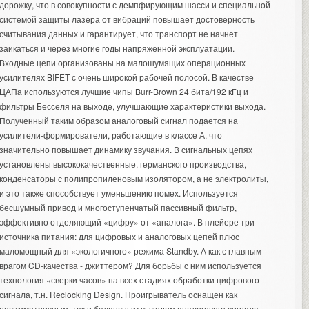
дорожку, что в совокупности с демпфирующим шасси и специальной
системой защиты лазера от вибраций повышает достоверность
считывания данных и гарантирует, что транспорт не начнет
заикаться и через многие годы напряженной эксплуатации.
Входные цепи организованы на малошумящих операционных
усилителях BIFET с очень широкой рабочей полосой. В качестве
ЦАПа используются лучшие чипы Burr-Brown 24 бита/192 кГц и
фильтры Бесселя на выходе, улучшающие характеристики выхода.
Полученный таким образом аналоговый сигнал подается на
усилители-формирователи, работающие в классе А, что
значительно повышает динамику звучания. В сигнальных цепях
установлены высококачественные, германского производства,
конденсаторы с полипропиленовым изолятором, а не электролиты,
и это также способствует уменьшению помех. Используется
бесшумный привод и многоступенчатый пассивный фильтр,
эффективно отделяющий «цифру» от «аналога». В плейере три
источника питания: для цифровых и аналоговых цепей плюс
маломощный для «экологичного» режима Standby. А как с главным
врагом CD-качества - джиттером? Для борьбы с ним используется
технология «сверки часов» на всех стадиях обработки цифрового
сигнала, т.н. Reclocking Design. Проигрыватель оснащен как
несимметричным, так и балансным выходом аналогового сигнала.