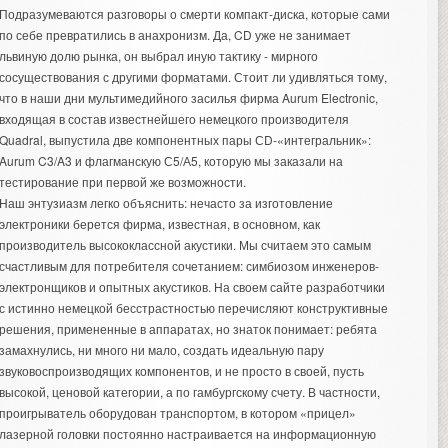
Подразумеваются разговоры о смерти компакт-диска, которые сами
по себе превратились в анахронизм. Да, CD уже не занимает
львиную долю рынка, он выбрал иную тактику - мирного
сосуществования с другими форматами. Стоит ли удивляться тому,
что в наши дни мультимедийного засилья фирма Aurum Electronic,
входящая в состав известнейшего немецкого производителя
Quadral, выпустила две компонентных пары СD-«интегральник»:
Aurum C3/A3 и флагманскую С5/А5, которую мы заказали на
тестирование при первой же возможности.
Наш энтузиазм легко объяснить: нечасто за изготовление
электроники берется фирма, известная, в основном, как
производитель высококлассной акустики. Мы считаем это самым
счастливым для потребителя сочетанием: симбиозом инженеров-
электронщиков и опытных акустиков. На своем сайте разработчики
с истинно немецкой бесстрастностью перечисляют конструктивные
решения, примененные в аппаратах, но знаток понимает: ребята
замахнулись, ни много ни мало, создать идеальную пару
звуковоспроизводящих компонентов, и не просто в своей, пусть
высокой, ценовой категории, а по гамбургскому счету. В частности,
проигрыватель оборудован транспортом, в котором «прицел»
лазерной головки постоянно настраивается на информационную