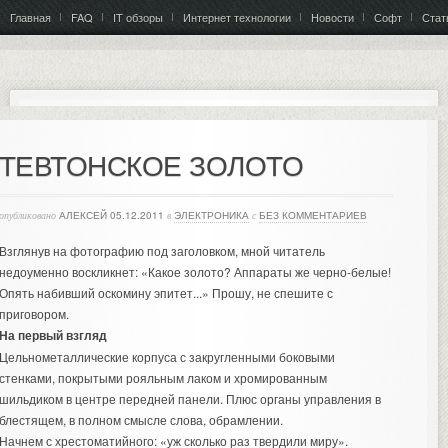
Главная
FAQ
IT обзоры
Интернет технологии
Новости
Софт
Стат
ТЕВТОНСКОЕ ЗОЛОТО
опубликовано
АЛЕКСЕЙ
05.12.2011
в
ЭЛЕКТРОНИКА
с
БЕЗ КОММЕНТАРИЕВ
Взглянув на фотографию под заголовком, мной читатель
недоуменно воскликнет: «Какое золото? Аппараты же черно-белые!
Опять набивший оскомину эпитет...» Прошу, не спешите с
приговором.
На первый взгляд
Цельнометаллические корпуса с закругленными боковыми
стенками, покрытыми рояльным лаком и хромированным
шильдиком в центре передней панели. Плюс органы управления в
блестящем, в полном смысле слова, обрамлении.
Начнем с хрестоматийного: «уж сколько раз твердили миру».