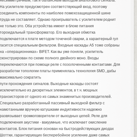
На усилителе предусмотрен соответствующий вход, поэтому
соединить компоненты по наиболее помехозащищенной шине
труда не составляет. Однако проигрыватель с усилителем роднит
не только это. Оба устройства имеют в блоке питания
тороидальный трансформатор. Его выходная обмотка
подключается к плате методом точечной сварки, а характерный гул
гасится специальным фильтром. Входные каскады А5 тоже собраны
на «операционниках» BIFET. Как вы уже поняли, усилитель
сконструирован по схеме полного двойного моно. Входы
переключаются при помощи реле с позолоченными контактами. Для
разработки топологии платы применялась технология SMD, дабы
максимально сократить
пути прохождения сигналов. Выходные каскады состоят
исключительно из дискретных элементов, в т.ч. мощных
транзисторов от одного из самых знаменитых производителей.
Специально разработанный пассивный выходной фильтр с
намотанными вручную катушками индуктивности надежно
развязывает громкоговорители от выходных цепей. Реле для
подключения акустики - вакуумные, что исключает окисление
контактов. Блок питания основан на быстродействующих диодах
Шоттки, гарантирующих бесперебойное усиление даже самых