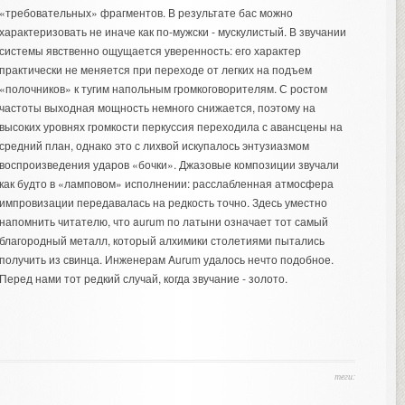
«требовательных» фрагментов. В результате бас можно
характеризовать не иначе как по-мужски - мускулистый. В звучании
системы явственно ощущается уверенность: его характер
практически не меняется при переходе от легких на подъем
«полочников» к тугим напольным громкоговорителям. С ростом
частоты выходная мощность немного снижается, поэтому на
высоких уровнях громкости перкуссия переходила с авансцены на
средний план, однако это с лихвой искупалось энтузиазмом
воспроизведения ударов «бочки». Джазовые композиции звучали
как будто в «ламповом» исполнении: расслабленная атмосфера
импровизации передавалась на редкость точно. Здесь уместно
напомнить читателю, что aurum по латыни означает тот самый
благородный металл, который алхимики столетиями пытались
получить из свинца. Инженерам Aurum удалось нечто подобное.
Перед нами тот редкий случай, когда звучание - золото.
теги: