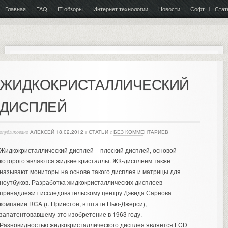
Главная
FAQ
IT обзоры
Интернет технологии
Новости
Софт
Стат
ЖИДКОКРИСТАЛЛИЧЕСКИЙ
ДИСПЛЕЙ
опубликовано
АЛЕКСЕЙ
18.02.2012
в
СТАТЬИ
с
БЕЗ КОММЕНТАРИЕВ
Жидкокристаллический дисплей – плоский дисплей, основой
которого являются жидкие кристаллы. ЖК-дисплеем также
называют мониторы на основе такого дисплея и
матрицы для
ноутбуков
. Разработка жидкокристаллических дисплеев
принадлежит исследовательскому центру Дэвида Сарнова
компании RCA (г. Принстон, в штате Нью-Джерси),
запатентовавшему это изобретение в 1963 году.
Разновидностью жидкокристаллического дисплея является LCD