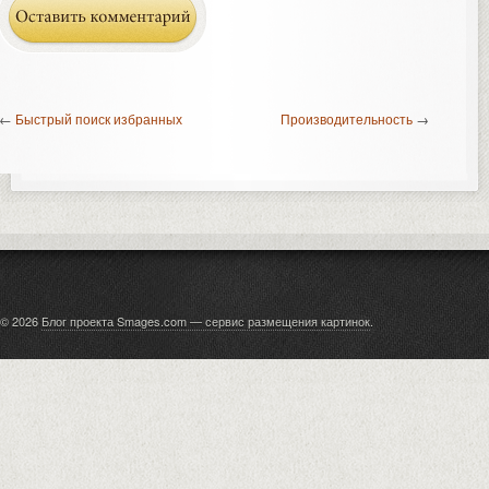
←
Быстрый поиск избранных
Производительность
→
© 2026
Блог проекта Smages.com — сервис размещения картинок
.