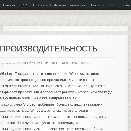
Главная
FAQ
IT обзоры
Интернет технологии
Новости
Софт
Стат
ПРОИЗВОДИТЕЛЬНОСТЬ
опубликовано
АЛЕКСЕЙ
18.02.2012
в
СОФТ
с
БЕЗ КОММЕНТАРИЕВ
Windows 7 поражает - это первая версия Windows, которая
фактически превосходит по производительности своего
предшественника. Настал конец света? Windows 7 запускается,
открывает приложения и завершает работу быстрее, чем это когда-
либо делала Vista.
Она даже выигрывает у ХР.
Традиционно Microsoft добавляет больше функций к каждому
удачному выпуску Windows, ручаясь, что это улучшит
производительность аппаратных средств - процессора, памяти,
чипсетов. Но в лучшем случае это означало, что
производительность, скорее всего, осталась неизменной, а не