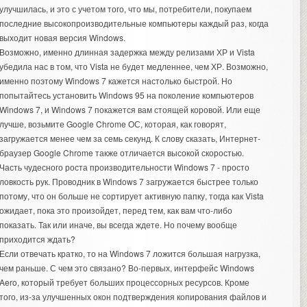
улучшилась, и это с учетом того, что мы, потребители, покупаем
последние высокопроизводительные компьютеры каждый раз, когда
выходит новая версия Windows.
Возможно, именно длинная задержка между релизами ХР и Vista
убедила нас в том, что Vista не будет медленнее, чем ХР. Возможно,
именно поэтому Windows 7 кажется настолько быстрой. Но
попытайтесь установить Windows 95 на поколение компьютеров
Windows 7, и Windows 7 покажется вам стоящей коровой. Или еще
лучше, возьмите Google Chrome ОС, которая, как говорят,
загружается менее чем за семь секунд. К слову сказать, Интернет-
браузер
Google Chrome
также отличается высокой скоростью.
Часть чудесного роста производительности Windows 7 - просто
ловкость рук. Проводник в Windows 7 загружается быстрее только
потому, что он больше не сортирует активную папку, тогда как Vista
ожидает, пока это произойдет, перед тем, как вам что-либо
показать. Так или иначе, вы всегда ждете. Но почему вообще
приходится ждать?
Если отвечать кратко, то на Windows 7 ложится большая нагрузка,
чем раньше. С чем это связано? Во-первых, интерфейс Windows
Aero, который требует больших процессорных ресурсов. Кроме
того, из-за улучшенных окон подтверждения копирования файлов и