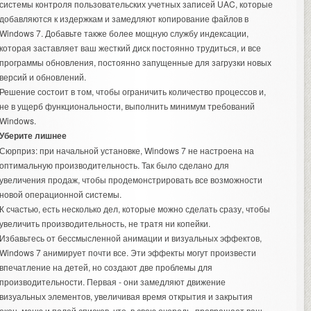
системы контроля пользовательских учетных записей UAC, которые
добавляются к издержкам и замедляют копирование файлов в
Windows 7. Добавьте также более мощную службу индексации,
которая заставляет ваш жесткий диск постоянно трудиться, и все
программы обновления, постоянно запущенные для загрузки новых
версий и обновлений.
Решение состоит в том, чтобы ограничить количество процессов и,
не в ущерб функциональности, выполнить минимум требований
Windows.
Уберите лишнее
Сюрприз: при начальной установке, Windows 7 не настроена на
оптимальную производительность. Так было сделано для
увеличения продаж, чтобы продемонстрировать все возможности
новой операционной системы.
К счастью, есть несколько дел, которые можно сделать сразу, чтобы
увеличить производительность, не тратя ни копейки.
Избавьтесь от бессмысленной анимации и визуальных эффектов,
Windows 7 анимирует почти все. Эти эффекты могут произвести
впечатление на детей, но создают две проблемы для
производительности. Первая - они замедляют движение
визуальных элементов, увеличивая время открытия и закрытия
окон, меню и полей списков, что, в свою очередь, превращает ваш