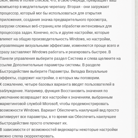
компьютер в медлительную черепаху. Вторая - они загружают
процессор, который мог бы использоваться для открытия
приложения, создания значка предварительного просмотра,
загрузки сложных веб-страниц или обработки интенсивных для
процессора задач. Конечно, есть и другие настройки, которые
влияют на общую производительность Windows, но настройки,
управляющие визуальными эффектами, изменяются проще всего и
сразу заставляют Windows работать и реагировать быстрее. В
Панели управления выберите раздел Система и слева щелкните на
ссылке Дополнительные параметры системы. В разделе
Быстродействие выберите Параметры. Вкладка Визуальные
эффекты, содержит настройки, о которых мы поговорим.
К сожалению, четыре базовых варианта вводят пользователей в
заблуждение. Например, функция Восстановить значения по
умолчанию возвращает все настройки к значениям, выбранным
маркетинговой службой Microsoft, чтобы продемонстрировать
возможности Windows. Вариант Обеспечить наилучший вид просто
активирует все параметры, в то время как Обеспечить наилучшее
быстродействие просто отключает их.
В зависимости от возможностей видеокарты некоторые настройки
можно слегка скорректировать.