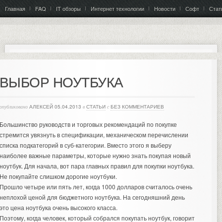
Главная
FAQ
IT обзоры
Интернет технологии
Новости
Софт
Стат
ВЫБОР НОУТБУКА
опубликовано
АЛЕКСЕЙ
05.04.2013
в
СТАТЬИ
с
БЕЗ КОММЕНТАРИЕВ
Большинство руководств и торговых рекомендаций по покупке
стремится увязнуть в спецификации, механическом перечислении
списка подкатегорий в суб-категории. Вместо этого я выберу
наиболее важные параметры, которые нужно знать покупая новый
ноутбук. Для начала, вот пара главных правил для покупки ноутбука.
Не покупайте слишком дорогие ноутбуки.
Прошло четыре или пять лет, когда 1000 долларов считалось очень
неплохой ценой для бюджетного ноутбука. На сегодняшний день
это цена ноутбука очень высокого класса.
Поэтому, когда человек, который собрался покупать ноутбук, говорит