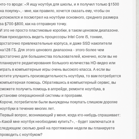
что-то вроде: «Я ищу ноутбук для школы, и я получил только $1500
на покупку», - мне, как правило, хочется сказать ему, чтобы он
успокоился и посмотрел на ноутбуки основного, среднего размера
за $700-$800, как на отправную точку.
И это не просто пластиковые коробки, в таком ценовом диапазоне.
Нам приходилось видеть процессоры Intel Core i5, тонкие,
достаточно привлекательные корпуса, и даже SSD накопители
на128 ГБ. Для этого ценового диапазона - этого более чем
достаточно для большинства пользователей, конечно, если вы не
планируете редактирования большого количества HD-видео или
играть в компьютерные игры очень высокого класса. А если вы
хотите улучшить производительность ноутбука, то вам потребуется
компьютерная помощь
. Обратившись в компьютерный сервис, вы
сможете получить помощь в апгрейде, ремонте ноутбука, в
установке операционной системы и программ.
Короче, потребители были вынуждены покупать слишком дорогие
ноутбуки в течение многих лет.
Первый вопрос, возникающий у меня, когда кто-нибудь спрашивает:
«Какой мне ноутбук необходимо купить?», - будет заключаться в
следующем: сколько дней на протяжении недели вы планируете
проводить с ноутбуком?