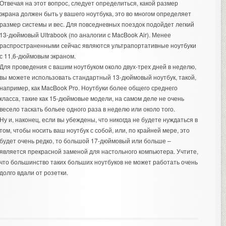
Отвечая на этот вопрос, следует определиться, какой размер
экрана должен быть у вашего ноутбука, это во многом определяет
размер системы и вес. Для повседневных поездок подойдет легкий
13-дюймовый Ultrabook (по аналогии с MacBook Air). Менее
распространенными сейчас являются ультрапортативные ноутбуки
с 11,6-дюймовым экраном.
Для проведения с вашим ноутбуком около двух-трех дней в неделю,
вы можете использовать стандартный 13-дюймовый ноутбук, такой,
например, как MacBook Pro. Ноутбуки более общего среднего
класса, такие как 15-дюймовые модели, на самом деле не очень
весело таскать больее одного раза в неделю или около того.
Ну и, наконец, если вы убеждены, что никогда не будете нуждаться в
том, чтобы носить ваш ноутбук с собой, или, по крайней мере, это
будет очень редко, то большой 17-дюймовый или больше –
является прекрасной заменой для настольного компьютера. Учтите,
что большинство таких больших ноутбуков не может работать очень
долго вдали от розетки.