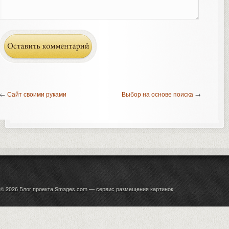
←
Сайт своими руками
Выбор на основе поиска
→
© 2026
Блог проекта Smages.com — сервис размещения картинок
.