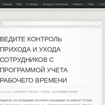
Главная
FAQ
IT обзоры
Интернет технологии
Новости
Софт
Стат
ВЕДИТЕ КОНТРОЛЬ
ПРИХОДА И УХОДА
СОТРУДНИКОВ С
ПРОГРАММОЙ УЧЕТА
РАБОЧЕГО ВРЕМЕНИ
опубликовано
АЛЕКСЕЙ
12.09.2014
в
СТАТЬИ
с
БЕЗ КОММЕНТАРИЕВ
Надоело, что сотрудники постоянно опаздывают на работу? Устали
от бесконечных перерывов на чай/перекур/поболтать? Хотите,