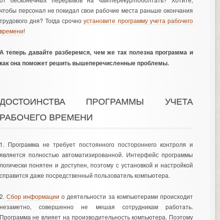
чтобы персонал не покидал свои рабочие места раньше окончания
трудового дня?
Тогда срочно
установите программу учета рабочего
времени
!
А теперь давайте разберемся, чем же так полезна программа и
как она поможет решить вышеперечисленные проблемы.
ДОСТОИНСТВА ПРОГРАММЫ УЧЕТА
РАБОЧЕГО ВРЕМЕНИ
1. Программа не требует постоянного постороннего контроля и
является полностью автоматизированной. Интерфейс программы
логически понятен и доступен, поэтому с установкой и настройкой
справится даже посредственный пользователь компьютера.
2.
Сбор информации
о деятельности за компьютерами происходит
незаметно, совершенно не мешая сотрудникам работать.
Программа не влияет на производительность компьютера. Поэтому