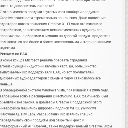
какая-то дополнительная плата?
С этого момента продажи звуковых карт вообще и продуктов
Creative в частности стремительно пошли вниз. Даже появление
адаптеров нового поколения Creative X - Fi мало что изменило -
потребители, за исключением немногочисленных аудиофилов,
практически не обратили внимания на дорогой продукт, продолжая
пользоваться все более и более качественными интегрированными
кодеками.
Реквием по ЕАХ
В конце концов Microsoft решила прервать страдания
агонизирующей индустрии звуковых карт. Да, большинство
выпускаемых игр поддерживали ЕАХ, но вот покупателей
дискретных аудиоадаптеров с каждым годом становилось все
меньше.
В операционной системе Windows Vista, появившейся в 2006 году,
запрещены всякие расширения DirectSound. ЕАХ фактически был
объявлен вне закона, а драйверы Creative с поддержкой этого
интерфейса лишились цифровой подписи WHQL (Windows
Hardware Quality Lab). Разработчики игр взялись спешно
переделывать свои продукты иод открытый кросс и
платформенный API OpenAL, также поддерживаемый Creative. Игры