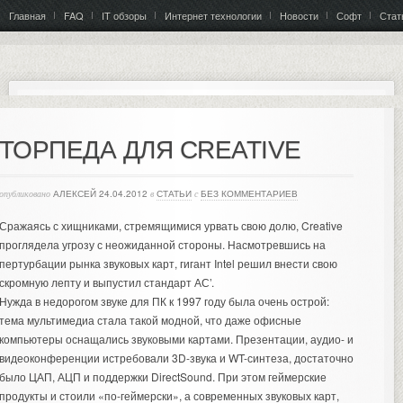
Главная
FAQ
IT обзоры
Интернет технологии
Новости
Софт
Стат
ТОРПЕДА ДЛЯ CREATIVE
опубликовано
АЛЕКСЕЙ
24.04.2012
в
СТАТЬИ
с
БЕЗ КОММЕНТАРИЕВ
Сражаясь с хищниками, стремящимися урвать свою долю, Creative
проглядела угрозу с неожиданной стороны. Насмотревшись на
пертурбации рынка звуковых карт, гигант Intel решил внести свою
скромную лепту и выпустил стандарт АС’.
Нужда в недорогом звуке для ПК к 1997 году была очень острой:
тема мультимедиа стала такой модной, что даже офисные
компьютеры оснащались звуковыми картами. Презентации, аудио- и
видеоконференции истребовали 3D-звука и WT-синтеза, достаточно
было ЦАП, АЦП и поддержки DirectSound. При этом геймерские
продукты и стоили «по-геймерски», а современных звуковых карт,