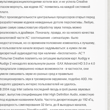
мультимедиаэнциклопедиями хотели все; и не успела Creative
глазом моргнуть, как кодеки АС’ появились на каждой системной
плате.
Рост производительности центральных процессоров открыл перед
разработчиками кодеков невиданные дотоле перспективы. Любую,
даже самую замысловатую обработку звука теперь можно
реализовать в драйвере. Поначалу, правда, из-за низкого качества
аналоговой части АС’ соотношение «сигнал/шум» было
недостаточным, но со временем положение изменилось к лучшему,
и пользователи начали всерьез задумываться: а нужен ли им
дискретный аудиоадаптер при наличии «бесплатного» АС’?
Попытки Creative повлиять на ситуацию выпуском карт Audigy и
Audigv 2 ненадолго всколыхнули рынок - ЕАХ Advanced HD 3.0 и 4.0
предлагали совершенно новые возможности - в частности, они
умели смешивать звуки из разных сред и правильно
позиционировать звук в трехмерном окружении, подобно A3D. Но
надолго удержать интерес пользователей не удалось.
В 2004 году Intel забила последний гвоздь в гроб рынка звуковых
карт, выпустив спецификацию Intel High Definition Audio, известную
под кодовым названием Azalia. Частота дискретизации до 192 кГц,
разрядность сэмплирования 32 бита, до 8 выходных каналов,
полная поддержка DirectSound3D - зачем при всем при этом еще