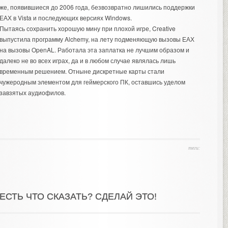
же, появившиеся до 2006 года, безвозвратно лишились поддержки
ЕАХ в Vista и последующих версиях Windows.
Пытаясь сохранить хорошую мину при плохой игре, Creative
выпустила программу Alchemy, на лету подменяющую вызовы ЕАХ
на вызовы OpenAL. Работала эта заплатка не лучшим образом и
далеко не во всех играх, да и в любом случае являлась лишь
временным решением. Отныне дискретные карты стали
чужеродным элементом для геймерского ПК, оставшись уделом
завзятых аудиофилов.
теги:
ЕСТЬ ЧТО СКАЗАТЬ? СДЕЛАЙ ЭТО!