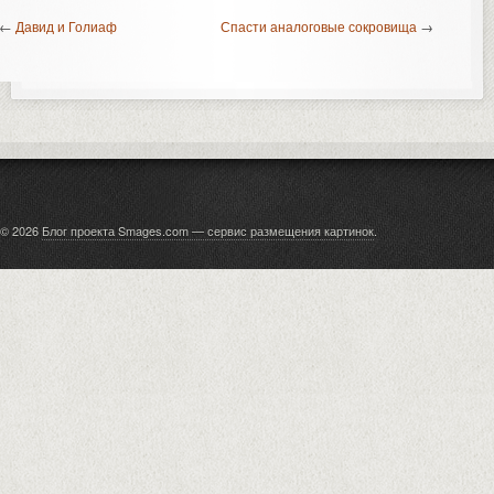
←
Давид и Голиаф
Спасти аналоговые сокровища
→
© 2026
Блог проекта Smages.com — сервис размещения картинок
.