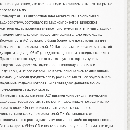
только и умеющих, что воспроизводить и записывать звук, на рынке
просто не было.
Стандарт АС’ за авторством Intel Architecture Lab описывал
аудиосистему, состоящую из двух компонентов: цифровой
контроллер, встроенный в чипсет системной платы, и чип с аудио -
и модемными кодеками, представлявшими аналоговую часть.
Возможности АС’-устройств были более чем достаточными для
большинства пользователей: 20-битное сэмплирование с частотой
дискретизации до 96 кГц, поддержка до шести выходных каналов.
Практически все неудачники рынка звуковых карт ринулись
выпускать микросхемы кодеков АС’. Поначалу и они были
недешевы, и не все системные платы оснащались такими чипами.
Желающие могли докупить плату расширения АС’ со звуковым или
модемным кодеком, которая была заведомо дешевле любой
полноценной звуковой карты.
На первый взгляд системы АС’ никакой конкуренции геймерским
аудиоадаптерам составить не могли - уж слишком несравнимы их
возможности. Однако геймеры - энтузиасты составляют
меньшинство среди пользователей ПК, большинство же
ограничивается раскладыванием пасьянсов либо не играют вовсе.
Зато смотреть Video-CD и пользоваться популярнейшими в те годы