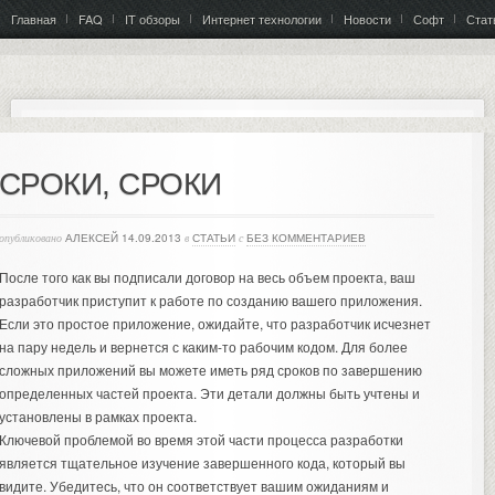
Главная
FAQ
IT обзоры
Интернет технологии
Новости
Софт
Стат
СРОКИ, СРОКИ
опубликовано
АЛЕКСЕЙ
14.09.2013
в
СТАТЬИ
с
БЕЗ КОММЕНТАРИЕВ
После того как вы подписали договор на весь объем проекта, ваш
разработчик приступит к работе по созданию вашего приложения.
Если это простое приложение, ожидайте, что разработчик исчезнет
на пару недель и вернется с каким-то рабочим кодом.
Для более
сложных приложений вы можете иметь ряд сроков по завершению
определенных частей проекта. Эти детали должны быть учтены и
установлены в рамках проекта.
Ключевой проблемой во время этой части процесса разработки
является тщательное изучение завершенного кода, который вы
видите. Убедитесь, что он соответствует вашим ожиданиям и