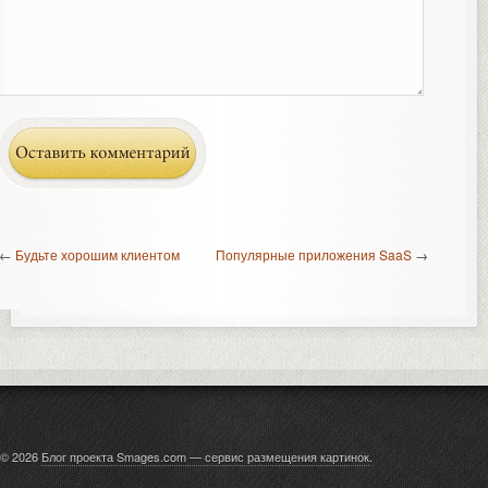
←
Будьте хорошим клиентом
Популярные приложения SaaS
→
© 2026
Блог проекта Smages.com — сервис размещения картинок
.