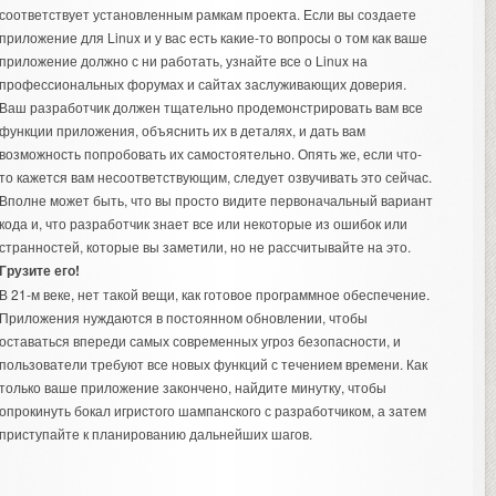
соответствует установленным рамкам проекта. Если вы создаете
приложение для Linux и у вас есть какие-то вопросы о том как ваше
приложение должно с ни работать, узнайте
все о Linux
на
профессиональных форумах и сайтах заслуживающих доверия.
Ваш разработчик должен тщательно продемонстрировать вам все
функции приложения, объяснить их в деталях, и дать вам
возможность попробовать их самостоятельно. Опять же, если что-
то кажется вам несоответствующим, следует озвучивать это сейчас.
Вполне может быть, что вы просто видите первоначальный вариант
кода и, что разработчик знает все или некоторые из ошибок или
странностей, которые вы заметили, но не рассчитывайте на это.
Грузите его!
В 21-м веке, нет такой вещи, как готовое программное обеспечение.
Приложения нуждаются в постоянном обновлении, чтобы
оставаться впереди самых современных угроз безопасности, и
пользователи требуют все новых функций с течением времени. Как
только ваше приложение закончено, найдите минутку, чтобы
опрокинуть бокал игристого шампанского с разработчиком, а затем
приступайте к планированию дальнейших шагов.