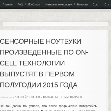
Главная
FAQ
IT обзоры
Интернет технологии
Новости
Софт
Стат
СЕНСОРНЫЕ НОУТБУКИ
ПРОИЗВЕДЕННЫЕ ПО ON-
CELL ТЕХНОЛОГИИ
ВЫПУСТЯТ В ПЕРВОМ
ПОЛУГОДИИ 2015 ГОДА
опубликовано
АЛЕКСЕЙ
13.03.2015
в
СТАТЬИ
с
БЕЗ КОММЕНТАРИЕВ
Не так давно мы узнали, что такое графические интерфейсы
персонального компьютера. И компьютерная мышь – как основной