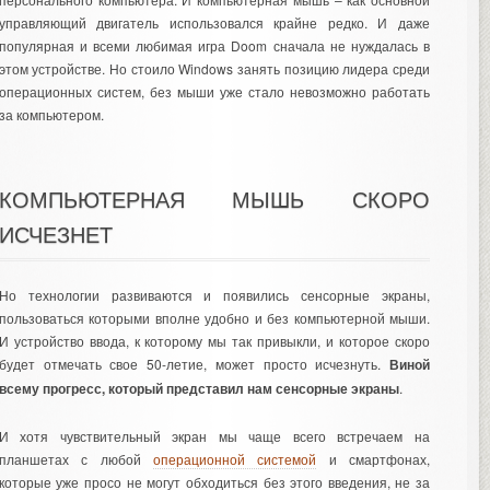
управляющий двигатель использовался крайне редко. И даже
популярная и всеми любимая игра Doom сначала не нуждалась в
этом устройстве. Но стоило Windows занять позицию лидера среди
операционных систем, без мыши уже стало невозможно работать
за компьютером.
КОМПЬЮТЕРНАЯ МЫШЬ СКОРО
ИСЧЕЗНЕТ
Но технологии развиваются и появились сенсорные экраны,
пользоваться которыми вполне удобно и без компьютерной мыши.
И устройство ввода, к которому мы так привыкли, и которое скоро
будет отмечать свое 50-летие, может просто исчезнуть.
Виной
всему прогресс, который представил нам сенсорные экраны
.
И хотя чувствительный экран мы чаще всего встречаем на
планшетах с любой
операционной системой
и смартфонах,
которые уже просо не могут обходиться без этого введения, не за