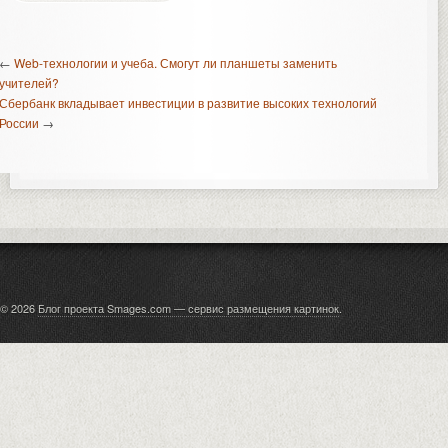
←
Web-технологии и учеба. Смогут ли планшеты заменить
учителей?
Сбербанк вкладывает инвестиции в развитие высоких технологий
России
→
© 2026
Блог проекта Smages.com — сервис размещения картинок
.