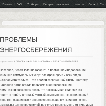
Главная
FAQ
IT обзоры
Интернет технологии
Новости
Софт
Стат
ПРОБЛЕМЫ
ЭНЕРГОСБЕРЕЖЕНИЯ
опубликовано
АЛЕКСЕЙ
19.01.2012
в
СТАТЬИ
с
БЕЗ КОММЕНТАРИЕВ
Наверное, бессмысленно говорить о постоянном подорожании
жилищно-коммунальных услуг, электроэнергии и всех видов
ископаемого топлива – это реалии современной жизни. Поэтому
наиболее остро встала проблема энергосбережения.
Кому, как ни россиянам знать, что такое зимние холода и как
приятно прийти в теплый уютный дом с мороза. На сегодняшний
день теплозащитные и энергосберегающие функции окон очень
актуальны для потребителей, поскольку в зависимости от типа дома