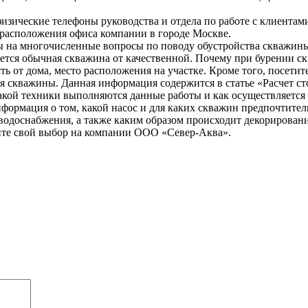
изические телефоны руководства и отдела по работе с клиентами
 расположения офиса компании в городе Москве.
ы на многочисленные вопросы по поводу обустройства скважины,
ается обычная скважина от качественной. Почему при бурении ск
ть от дома, место расположения на участке. Кроме того, посети
ия скважины. Данная информация содержится в статье «Расчет ст
акой техники выполняются данные работы и как осуществляется
ормация о том, какой насос и для каких скважин предпочтитель
 водоснабжения, а также каким образом происходит декорирован
ите свой выбор на компании ООО «Север-Аква».