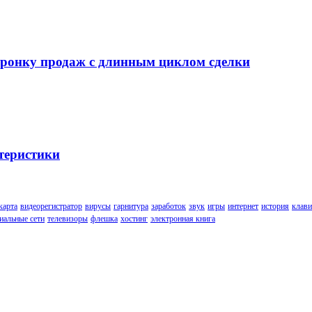
воронку продаж с длинным циклом сделки
теристики
карта
видеорегистратор
вирусы
гарнитура
заработок
звук
игры
интернет
история
клави
иальные сети
телевизоры
флешка
хостинг
электронная книга