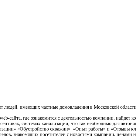
в
сует людей, имеющих частные домовладения в Московской обла
web-сайта, где ознакомится с деятельностью компании, найдет 
 септиках, системах канализации, что так необходимо для авто
лизации» «Обустройство скважин», «Опыт работы» и «Отзывы кл
зделов, знакомящих посетителей с новостями компании, ценами 