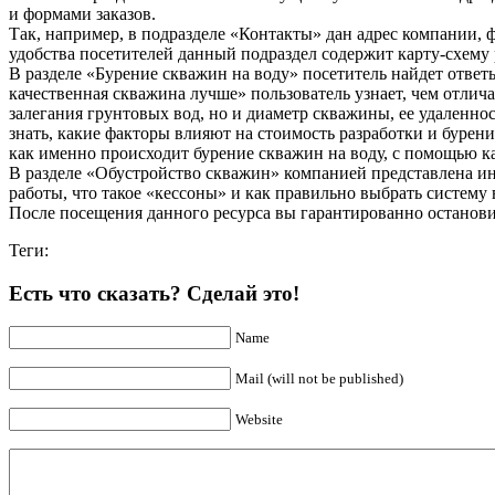
и формами заказов.
Так, например, в подразделе «Контакты» дан адрес компании, ф
удобства посетителей данный подраздел содержит карту-схему
В разделе «Бурение скважин на воду» посетитель найдет ответ
качественная скважина лучше» пользователь узнает, чем отлич
залегания грунтовых вод, но и диаметр скважины, ее удаленнос
знать, какие факторы влияют на стоимость разработки и бурен
как именно происходит бурение скважин на воду, с помощью к
В разделе «Обустройство скважин» компанией представлена инф
работы, что такое «кессоны» и как правильно выбрать систему
После посещения данного ресурса вы гарантированно останов
Теги:
Есть что сказать? Сделай это!
Name
Mail (will not be published)
Website