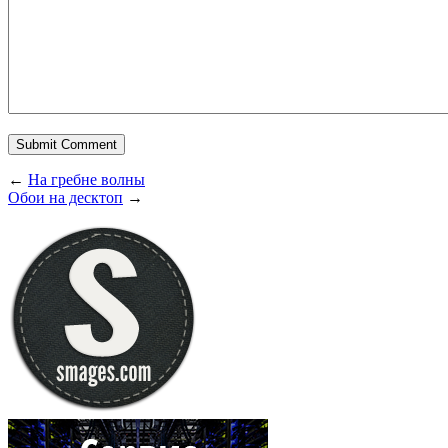
←
На гребне волны
Обои на десктоп
→