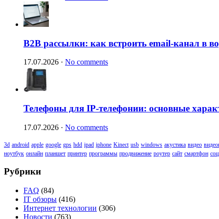
B2B рассылки: как встроить email-канал в 
17.07.2026
·
No comments
Телефоны для IP-телефонии: основные харак
17.07.2026
·
No comments
3d
android
apple
google
gps
hdd
ipad
iphone
Kinect
usb
windows
акустика
видео
видео
ноутбук
онлайн
планшет
принтер
программы
продвижение
роутер
сайт
смартфон
соц
Рубрики
FAQ
(84)
IT обзоры
(416)
Интернет технологии
(306)
Новости
(763)