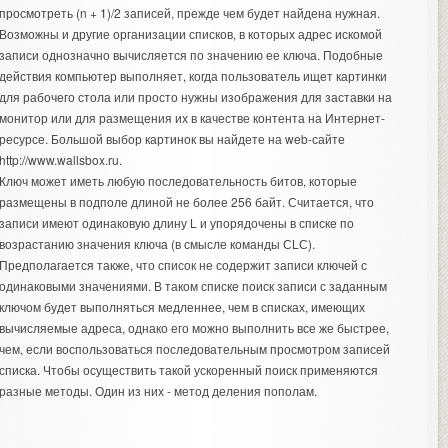
просмотреть (n + 1)/2 записей, прежде чем будет найдена нужная.
Возможны и другие организации списков, в которых адрес искомой
записи однозначно вычисляется по значению ее ключа. Подобные
действия компьютер выполняет, когда пользователь ищет
картинки
для рабочего стола или просто нужны изображения для заставки на
монитор или для размещения их в качестве контента на Интернет-
ресурсе. Большой выбор картинок вы найдете на web-сайте
http://www.wallsbox.ru.
Ключ может иметь любую последовательность битов, которые
размещены в подполе длиной не более 256 байт. Считается, что
записи имеют одинаковую длину L и упорядочены в списке по
возрастанию значения ключа (в смысле команды СLС).
Предполагается также, что список не содержит записи ключей с
одинаковыми значениями. В таком списке поиск записи с заданным
ключом будет выполняться медленнее, чем в списках, имеющих
вычисляемые адреса, однако его можно выполнить все же быстрее,
чем, если воспользоваться последовательным просмотром записей
списка. Чтобы осуществить такой ускоренный поиск применяются
разные методы. Один из них - метод деления пополам.