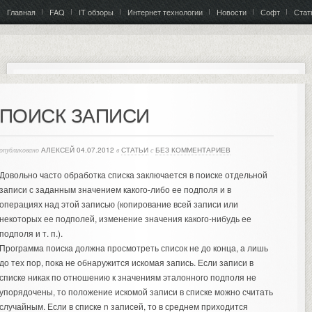
Главная
FAQ
IT обзоры
Интернет технологии
Новости
Софт
Стат
ПОИСК ЗАПИСИ
опубликовано
АЛЕКСЕЙ
04.07.2012
в
СТАТЬИ
с
БЕЗ КОММЕНТАРИЕВ
Довольно часто обработка списка заключается в поиске отдельной
записи с заданным значением какого-либо ее подполя и в
операциях над этой записью (копирование всей записи или
некоторых ее подполей, изменение значения какого-нибудь ее
подполя и т. п.).
Программа поиска должна просмотреть список не до конца, а лишь
до тех пор, пока не обнаружится искомая запись.
Если записи в
списке никак по отношению к значениям эталонного подполя не
упорядочены, то положение искомой записи в списке можно считать
случайным. Если в списке n записей, то в среднем приходится