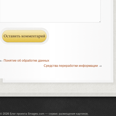
←
Понятие об обработке данных
Средства переработки информации
→
© 2026
Блог проекта Smages.com — сервис размещения картинок
.