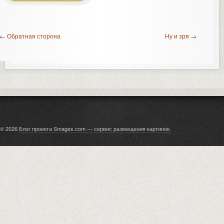
←
Обратная сторона
Ну и зря
→
© 2026
Блог проекта Smages.com — сервис размещения картинок
.