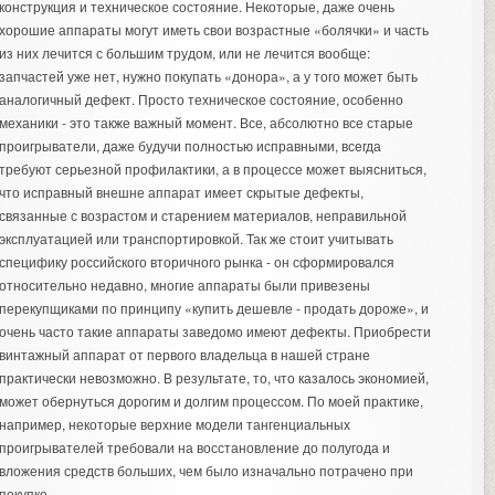
конструкция и техническое состояние. Некоторые, даже очень
хорошие аппараты могут иметь свои возрастные «болячки» и часть
из них лечится с большим трудом, или не лечится вообще:
запчастей уже нет, нужно покупать «донора», а у того может быть
аналогичный дефект. Просто техническое состояние, особенно
механики - это также важный момент. Все, абсолютно все старые
проигрыватели, даже будучи полностью исправными, всегда
требуют серьезной профилактики, а в процессе может выясниться,
что исправный внешне аппарат имеет скрытые дефекты,
связанные с возрастом и старением материалов, неправильной
эксплуатацией или транспортировкой. Так же стоит учитывать
специфику российского вторичного рынка - он сформировался
относительно недавно, многие аппараты были привезены
перекупщиками по принципу «купить дешевле - продать дороже», и
очень часто такие аппараты заведомо имеют дефекты. Приобрести
винтажный аппарат от первого владельца в нашей стране
практически невозможно. В результате, то, что казалось экономией,
может обернуться дорогим и долгим процессом. По моей практике,
например, некоторые верхние модели тангенциальных
проигрывателей требовали на восстановление до полугода и
вложения средств больших, чем было изначально потрачено при
покупке.