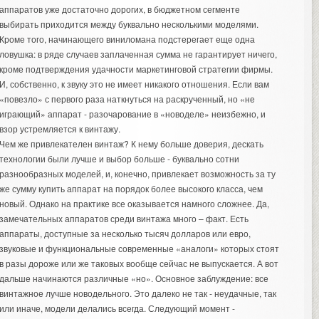
аппаратов уже достаточно дорогих, в бюджетном сегменте
выбирать приходится между буквально несколькими моделями.
Кроме того, начинающего виниломана подстерегает еще одна
ловушка: в ряде случаев заплаченная сумма не гарантирует ничего,
кроме подтверждения удачности маркетинговой стратегии фирмы.
И, собственно, к звуку это не имеет никакого отношения. Если вам
«повезло» с первого раза наткнуться на раскрученный, но «не
играющий» аппарат - разочарование в «новоделе» неизбежно, и
взор устремляется к винтажу.
Чем же привлекателен винтаж? К нему больше доверия, дескать
технологии были лучше и выбор больше - буквально сотни
разнообразных моделей, и, конечно, привлекает возможность за ту
же сумму купить аппарат на порядок более высокого класса, чем
новый. Однако на практике все оказывается намного сложнее. Да,
замечательных аппаратов среди винтажа много – факт. Есть
аппараты, доступные за несколько тысяч долларов или евро,
звуковые и функциональные современные «аналоги» которых стоят
в разы дороже или же таковых вообще сейчас не выпускается. А вот
дальше начинаются различные «но». Основное заблуждение: все
винтажное лучше новодельного. Это далеко не так - неудачные, так
или иначе, модели делались всегда. Следующий момент -