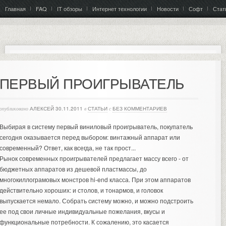
Главная
FAQ
IT обзоры
Интернет технологии
Новости
Софт
Стат
ПЕРВЫЙ ПРОИГРЫВАТЕЛЬ
опубликовано
АЛЕКСЕЙ
30.11.2011
в
СТАТЬИ
с
БЕЗ КОММЕНТАРИЕВ
Выбирая в систему первый виниловый проигрыватель, покупатель
сегодня оказывается перед выбором: винтажный аппарат или
современный? Ответ, как всегда, не так прост...
Рынок современных проигрывателей предлагает массу всего - от
бюджетных аппаратов из дешевой пластмассы, до
многокиллограмовых монстров hi-end класса. При этом аппаратов
действительно хороших: и столов, и тонармов, и головок
выпускается немало.
Собрать систему можно, и можно подстроить
ее под свои личные индивидуальные пожелания, вкусы и
функциональные потребности. К сожалению, это касается