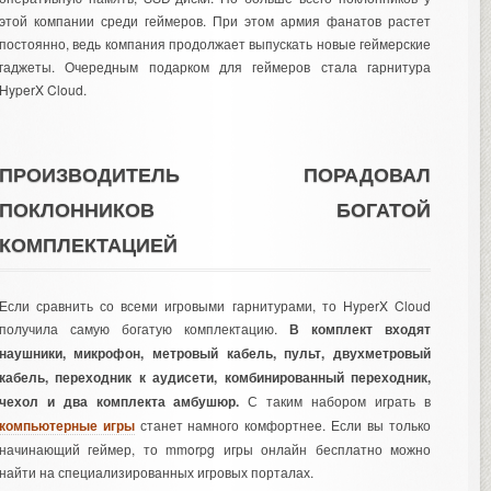
этой компании среди геймеров. При этом армия фанатов растет
постоянно, ведь компания продолжает выпускать новые геймерские
гаджеты. Очередным подарком для геймеров стала гарнитура
HyperX Cloud.
ПРОИЗВОДИТЕЛЬ ПОРАДОВАЛ
ПОКЛОННИКОВ БОГАТОЙ
КОМПЛЕКТАЦИЕЙ
Если сравнить со всеми игровыми гарнитурами, то HyperX Cloud
получила самую богатую комплектацию.
В комплект входят
наушники, микрофон, метровый кабель, пульт, двухметровый
кабель, переходник к аудисети, комбинированный переходник,
чехол и два комплекта амбушюр.
С таким набором играть в
компьютерные игры
станет намного комфортнее. Если вы только
начинающий геймер, то
mmorpg игры онлайн бесплатно
можно
найти на специализированных игровых порталах.