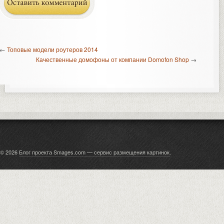
←
Топовые модели роутеров 2014
Качественные домофоны от компании Domofon Shop
→
© 2026
Блог проекта Smages.com — сервис размещения картинок
.