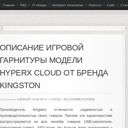
Главная
FAQ
IT обзоры
Интернет технологии
Новости
Софт
Стат
ОПИСАНИЕ ИГРОВОЙ
ГАРНИТУРЫ МОДЕЛИ
HYPERX CLOUD ОТ БРЕНДА
KINGSTON
опубликовано
АЛЕКСЕЙ
19.06.2014
в
СТАТЬИ
с
БЕЗ КОММЕНТАРИЕВ
Производитель Kingston отличается надежностью и
производительностью своих товаров. Причем эти характеристики
распространяются на всю линейку товаров: USB-накопители,
оперативную память, SSD-диски. Но больше всего поклонников у