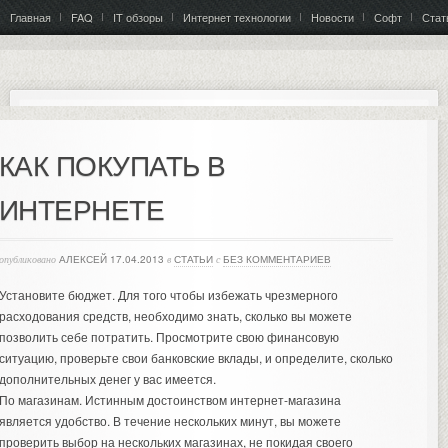
Главная
FAQ
IT обзоры
Интернет технологии
Новости
Софт
Стат
КАК ПОКУПАТЬ В
ИНТЕРНЕТЕ
опубликовано
АЛЕКСЕЙ
17.04.2013
в
СТАТЬИ
с
БЕЗ КОММЕНТАРИЕВ
Установите бюджет. Для того чтобы избежать чрезмерного
расходования средств, необходимо знать, сколько вы можете
позволить себе потратить.
Просмотрите свою финансовую
ситуацию, проверьте свои банковские вклады, и определите, сколько
дополнительных денег у вас имеется.
По магазинам. Истинным достоинством интернет-магазина
является удобство. В течение нескольких минут, вы можете
проверить выбор на нескольких магазинах, не покидая своего