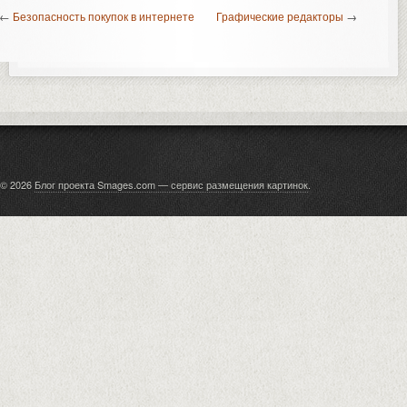
←
Безопасность покупок в интернете
Графические редакторы
→
© 2026
Блог проекта Smages.com — сервис размещения картинок
.