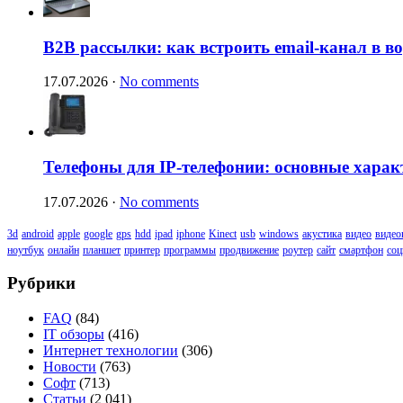
B2B рассылки: как встроить email-канал в 
17.07.2026
·
No comments
Телефоны для IP-телефонии: основные харак
17.07.2026
·
No comments
3d
android
apple
google
gps
hdd
ipad
iphone
Kinect
usb
windows
акустика
видео
видео
ноутбук
онлайн
планшет
принтер
программы
продвижение
роутер
сайт
смартфон
соц
Рубрики
FAQ
(84)
IT обзоры
(416)
Интернет технологии
(306)
Новости
(763)
Софт
(713)
Статьи
(2 041)