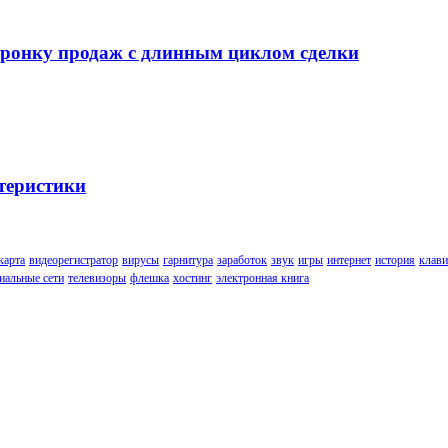
воронку продаж с длинным циклом сделки
теристики
карта
видеорегистратор
вирусы
гарнитура
заработок
звук
игры
интернет
история
клави
иальные сети
телевизоры
флешка
хостинг
электронная книга