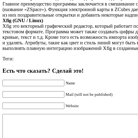
Главное преимущество программы заключается в смешивание сл
(название «ZSpace»). Функция электронной карты в ZCubes дае
из них поздравительные открытки и добавить некоторые надпи
Xfig (GNU / Linux)
Xfig это векторный графический редактор, который работает
текстовом формате. Программа может также создавать цифры дл
кривые, текст и т.д. Кроме того есть возможность импорта изоб
и удалять. Атрибуты, такие как цвет и стиль линий могут бы
выполнять плавную интеграцию изображений Xfig в созданны
Теги:
Есть что сказать? Сделай это!
Name
Mail (will not be published)
Website