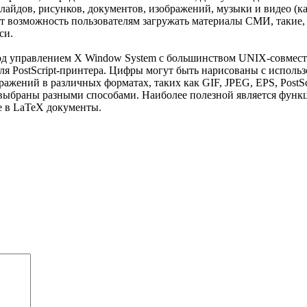
айдов, рисунков, документов, изображений, музыки и видео (к
т возможность пользователям загружать материалы СМИ, такие, 
си.
 под управлением X Window System с большинством UNIX-совмес
я PostScript-принтера. Цифры могут быть нарисованы с использ
ражений в различных форматах, таких как GIF, JPEG, EPS, PostSc
ть выбраны разными способами. Наиболее полезной является фу
е в LaTeX документы.