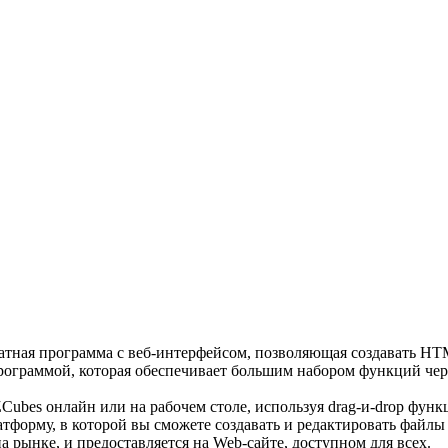
латная программа с веб-интерфейсом, позволяющая создавать HT
ограммой, которая обеспечивает большим набором функций чер
ubes онлайн или на рабочем столе, используя drag-и-drop фун
форму, в которой вы сможете создавать и редактировать файлы 
 рынке, и предоставляется на Web-сайте, доступном для всех.