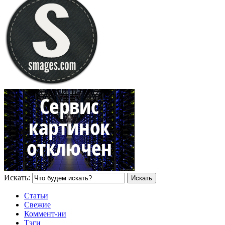
Искать:
Статьи
Свежие
Коммент-ии
Тэги