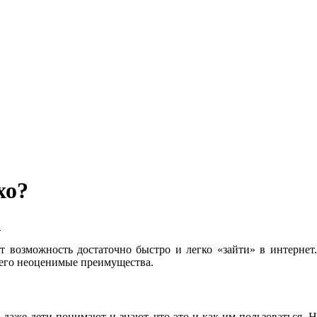
хо?
в
т возможность достаточно быстро и легко «зайти» в интернет.
 его неоценимые преимущества.
даже дети понимают и знают, что это и как им пользоваться. Н