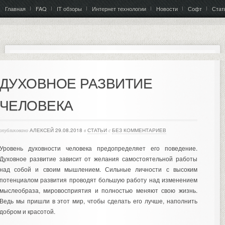
Главная
FAQ
IT обзоры
Интернет технологии
Новости
Софт
Стат
ДУХОВНОЕ РАЗВИТИЕ
ЧЕЛОВЕКА
опубликовано
АЛЕКСЕЙ
29.08.2018
в
СТАТЬИ
с
БЕЗ КОММЕНТАРИЕВ
Уровень духовности человека предопределяет его поведение.
Духовное развитие зависит от желания самостоятельной работы
над собой и своим мышлением. Сильные личности с высоким
потенциалом развития проводят большую работу над изменением
мыслеобраза, мировосприятия и полностью меняют свою жизнь.
Ведь мы пришли в этот мир, чтобы сделать его лучше, наполнить
добром и красотой.