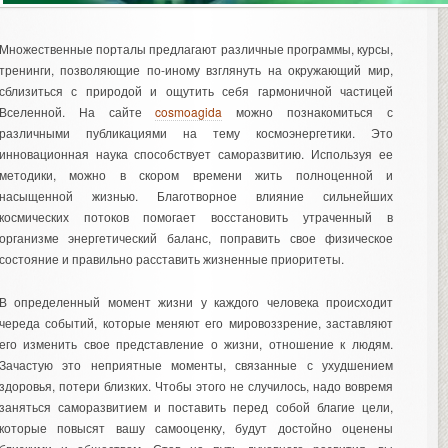
Множественные порталы предлагают различные программы, курсы,
тренинги, позволяющие по-иному взглянуть на окружающий мир,
сблизиться с природой и ощутить себя гармоничной частицей
Вселенной. На сайте
cosmoagida
можно познакомиться с
различными публикациями на тему космоэнергетики. Это
инновационная наука способствует саморазвитию. Используя ее
методики, можно в скором времени жить полноценной и
насыщенной жизнью. Благотворное влияние сильнейших
космических потоков помогает восстановить утраченный в
организме энергетический баланс, поправить свое физическое
состояние и правильно расставить жизненные приоритеты.
В определенный момент жизни у каждого человека происходит
череда событий, которые меняют его мировоззрение, заставляют
его изменить свое представление о жизни, отношение к людям.
Зачастую это неприятные моменты, связанные с ухудшением
здоровья, потери близких. Чтобы этого не случилось, надо вовремя
заняться саморазвитием и поставить перед собой благие цели,
которые повысят вашу самооценку, будут достойно оценены