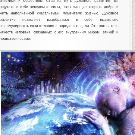
близкими и обществом. Став на путь духовного развития, вы
ощутите в себе неведомые силы, позволяющие творить добро и
жить наполненной счастливыми моментами жизнью. Духовное
развитие позволяет разобраться в себе, правильно
сформулировать свои желания и определить цели. Это показатель
качеств человека, связанных с его внутренним миром, этикой и
нравственностью.