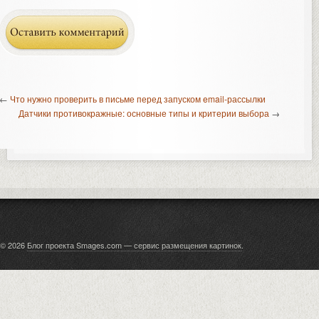
←
Что нужно проверить в письме перед запуском email-рассылки
Датчики противокражные: основные типы и критерии выбора
→
© 2026
Блог проекта Smages.com — сервис размещения картинок
.