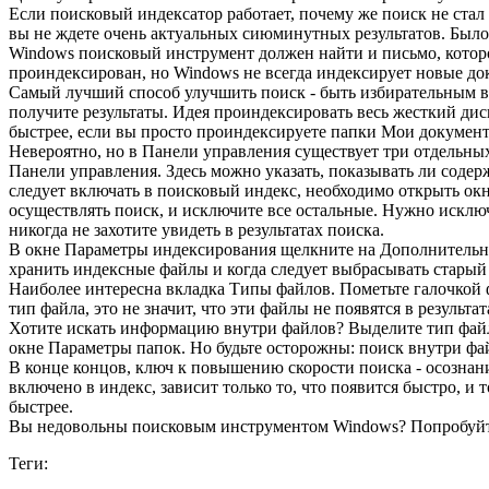
Если поисковый индексатор работает, почему же поиск не стал
вы не ждете очень актуальных сиюминутных результатов. Было
Windows поисковый инструмент должен найти и письмо, которо
проиндексирован, но Windows не всегда индексирует новые док
Самый лучший способ улучшить поиск - быть избирательным в 
получите результаты. Идея проиндексировать весь жесткий дис
быстрее, если вы просто проиндексируете папки Мои докумен
Невероятно, но в Панели управления существует три отдельны
Панели управления. Здесь можно указать, показывать ли содер
следует включать в поисковый индекс, необходимо открыть ок
осуществлять поиск, и исключите все остальные. Нужно исклю
никогда не захотите увидеть в результатах поиска.
В окне Параметры индексирования щелкните на Дополнительно
хранить индексные файлы и когда следует выбрасывать старый 
Наиболее интересна вкладка Типы файлов. Пометьте галочкой ф
тип файла, это не значит, что эти файлы не появятся в результа
Хотите искать информацию внутри файлов? Выделите тип файла 
окне Параметры папок. Но будьте осторожны: поиск внутри файло
В конце концов, ключ к повышению скорости поиска - осознани
включено в индекс, зависит только то, что появится быстро, и
быстрее.
Вы недовольны поисковым инструментом Windows? Попробуйте б
Теги: