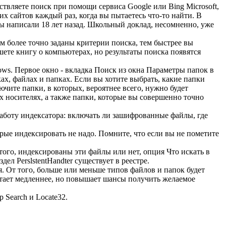
твляете поиск при помощи сервиса Google или Bing Microsoft,
 сайтов каждый раз, когда вы пытаетесь что-то найти. В
ы написали 18 лет назад. Школьный доклад, несомненно, уже
м более точно заданы критерии поиска, тем быстрее вы
ете книгу о компьютерах, но результаты поиска появятся
ws. Первое окно - вкладка Поиск из окна Параметры папок в
х, файлах и папках. Если вы хотите выбрать, какие папки
ите папки, в которых, вероятнее всего, нужно будет
 носителях, а также папки, которые вы совершенно точно
аботу индексатора: включать ли зашифрованные файлы, где
рые индексировать не надо. Помните, что если вы не пометите
ого, индексированы эти файлы или нет, опция Что искать в
ел PerslstentHandter существует в реестре.
я. От того, больше или меньше типов файлов и папок будет
ботает медленнее, но повышает шансы получить желаемое
Search и Locate32.