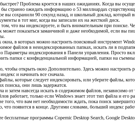
 быстрее? Проблема кроется в наших ожиданиях. Когда вы осущес
 бы странно ожидать информацию о 53 миллиардах существующих
е вы сохранили 90 секунд назад, и школьный доклад, который в
ументы в тот миг, когда вы записали их на жесткий диск.
том, что вы индексируете, и быть внимательным при поиске. Че
к может показаться заманчивой и даже необходимой, если вы пиш
ты.
х окна, в которых можно настроить поисковый инструмент Windo
жимое файлов в неиндексированных папках, искать ли в подпапка
но Параметры индексирования в Панели управления. Просто включ
чить папки с конфиденциальной информацией, папки на съемных
, чтобы открыть окно Дополнительно. Здесь можно настроить р
индекс и начинать все сначала.
айлы, которые следует индексировать, или уберите файлы, кото
тах поиска, они лишь задержатся.
и затем навсегда искать в содержимом файлов, независимо от т
в работает, только если Windows знает этот тип файла и его разд
е того, что вам нет необходимости ждать, пока поиск завершитс
 то, что появится в конце. Другими словами, больший индекс ра
есплатные программы Copernic Desktop Search, Google Desktop 