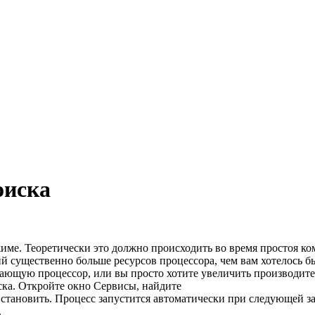
оиска
ме. Теоретически это должно происходить во время простоя ком
ий существенно больше ресурсов процессора, чем вам хотелось б
ающую процессор, или вы просто хотите увеличить производител
ска. Откройте окно Сервисы, найдите
тановить. Процесс запустится автоматически при следующей за
.