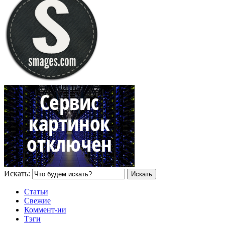
Искать:
Статьи
Свежие
Коммент-ии
Тэги