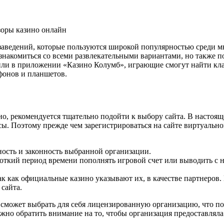
 заведений, которые пользуются широкой популярностью среди
ознакомиться со всеми развлекательными вариантами, но также
или в приложении «Казино Колумб», играющие смогут найти кла
тфонов и планшетов.
о, рекомендуется тщательно подойти к выбору сайта. В настоящ
. Поэтому прежде чем зарегистрироваться на сайте виртуальног
ность и законность выбранной организации.
откий период времени пополнять игровой счет или выводить с н
к как официальные казино указывают их, в качестве партнеров. В
сайта.
сможет выбрать для себя лицензированную организацию, что поз
важно обратить внимание на то, чтобы организация предоставлял