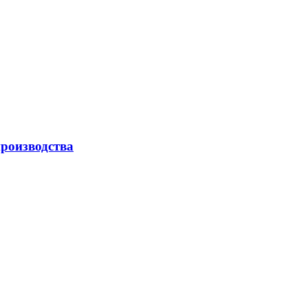
роизводства