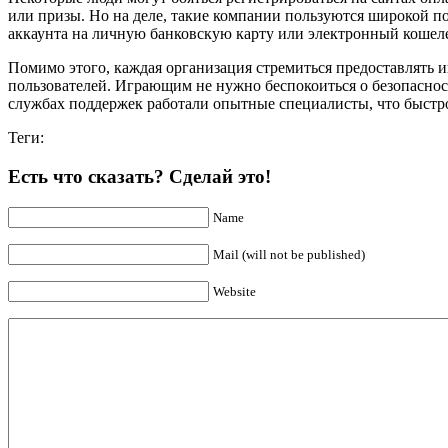
или призы. Но на деле, такие компании пользуются широкой п
аккаунта на личную банковскую карту или электронный кошел
Помимо этого, каждая организация стремиться предоставлять
пользователей. Играющим не нужно беспокоиться о безопаснос
службах поддержек работали опытные специалисты, что быстро
Теги:
Есть что сказать? Сделай это!
Name
Mail (will not be published)
Website