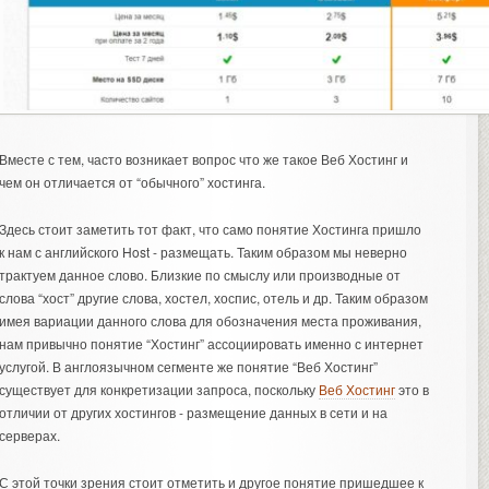
Вместе с тем, часто возникает вопрос что же такое Веб Хостинг и
чем он отличается от “обычного” хостинга.
Здесь стоит заметить тот факт, что само понятие Хостинга пришло
к нам с английского Host - размещать. Таким образом мы неверно
трактуем данное слово. Близкие по смыслу или производные от
слова “хост” другие слова, хостел, хоспис, отель и др. Таким образом
имея вариации данного слова для обозначения места проживания,
нам привычно понятие “Хостинг” ассоциировать именно с интернет
услугой. В англоязычном сегменте же понятие “Веб Хостинг”
существует для конкретизации запроса, поскольку
Веб Хостинг
это в
отличии от других хостингов - размещение данных в сети и на
серверах.
С этой точки зрения стоит отметить и другое понятие пришедшее к