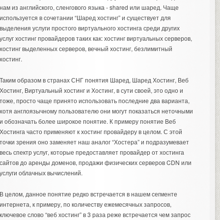
нам из английского, сленгового языка - shared или шаред. Чаще
используется в сочетании “Шаред хостинг” и существует для
выделения услуги простого виртуального хостинга среди других
услуг хостинг провайдеров таких как: хостинг виртуальных серверов,
хостинг выделенных серверов, вечный хостинг, безлимитный
хостинг.
Таким образом в странах СНГ понятия Шаред, Шаред Хостинг, Веб
Хостинг, Виртуальный хостинг и Хостинг, в сути своей, это одно и
тоже, просто чаще принято использовать последние два варианта,
хотя англоязычному пользователю они могут показаться неточными
и обозначать более широкое понятие. К примеру понятие Веб
Хостинга часто применяют к хостинг провайдеру в целом. С этой
точки зрения оно заменяет наш аналог “Хостера” и подразумевает
весь спектр услуг, которые предоставляет провайдер от хостинга
сайтов до аренды доменов, продажи физических серверов CDN или
услуги облачных вычислений.
В целом, данное понятие редко встречается в нашем сегменте
интернета, к примеру, по количеству ежемесячных запросов,
ключевое слово “веб хостинг” в 3 раза реже встречается чем запрос