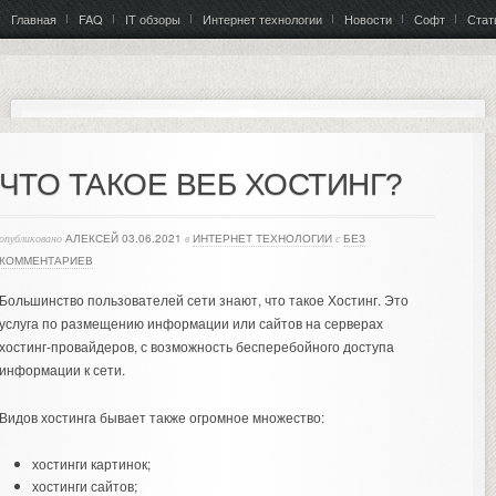
Главная
FAQ
IT обзоры
Интернет технологии
Новости
Софт
Стат
ЧТО ТАКОЕ ВЕБ ХОСТИНГ?
опубликовано
АЛЕКСЕЙ
03.06.2021
в
ИНТЕРНЕТ ТЕХНОЛОГИИ
с
БЕЗ
КОММЕНТАРИЕВ
Большинство пользователей сети знают, что такое Хостинг. Это
услуга по размещению информации или сайтов на серверах
хостинг-провайдеров, с возможность бесперебойного доступа
информации к сети.
Видов хостинга бывает также огромное множество:
хостинги картинок;
хостинги сайтов;