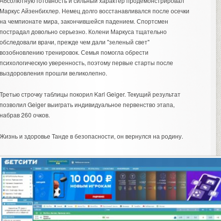
Абсолютную готовность и сильный характер продемонстрировал
Маркус Айзенбихлер. Немец долго восстанавливался после осечки
на чемпионате мира, закончившейся падением. Спортсмен
пострадал довольно серьезно. Колени Маркуса тщательно
обследовали врачи, прежде чем дали "зеленый свет"
возобновлению тренировок. Семья помогла обрести
психологическую уверенность, поэтому первые старты после
выздоровления прошли великолепно.
Третью строчку таблицы покорил Karl Geiger. Текущий результат
позволил Geiger выиграть индивидуальное первенство этапа,
набрав 260 очков.
Жизнь и здоровье Танде в безопасности, он вернулся на родину.