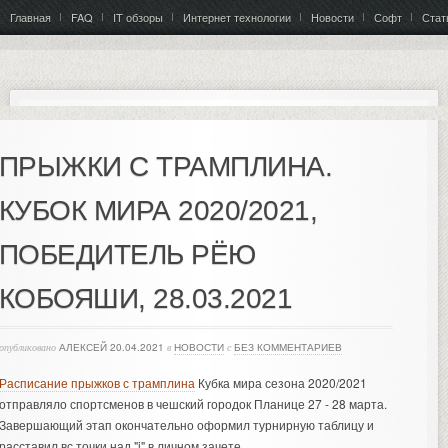
Главная
FAQ
IT обзоры
Интернет технологии
Новости
Софт
Стат
ПРЫЖКИ С ТРАМПЛИНА.
КУБОК МИРА 2020/2021,
ПОБЕДИТЕЛЬ РЁЮ
КОБОЯШИ, 28.03.2021
опубликовано
АЛЕКСЕЙ
20.04.2021
в
НОВОСТИ
с
БЕЗ КОММЕНТАРИЕВ
Расписание прыжков с трамплина
Кубка мира сезона 2020/2021
отправляло спортсменов в чешский городок Планице 27 - 28 марта.
Завершающий этап окончательно оформил турнирную таблицу и
расставил вс точки над "i" в личном зачете.