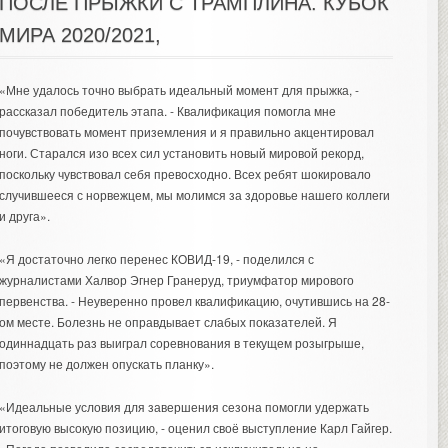
ПОСЛЕ ПРЫЖКИ С ТРАМПЛИНА. КУБОК
МИРА 2020/2021,
«Мне удалось точно выбрать идеальный момент для прыжка, -
рассказал победитель этапа. - Квалификация помогла мне
почувствовать момент приземления и я правильно акцентировал
ноги. Старался изо всех сил установить новый мировой рекорд,
поскольку чувствовал себя превосходно. Всех ребят шокировало
случившееся с норвежцем, мы молимся за здоровье нашего коллеги
и друга».
«Я достаточно легко перенес КОВИД-19, - поделился с
журналистами Халвор Эгнер Гранеруд, триумфатор мирового
первенства. - Неуверенно провел квалификацию, очутившись на 28-
ом месте. Болезнь не оправдывает слабых показателей. Я
одиннадцать раз выиграл соревнования в текущем розыгрыше,
поэтому не должен опускать планку».
«Идеальные условия для завершения сезона помогли удержать
итоговую высокую позицию, - оценил своё выступление Карл Гайгер.