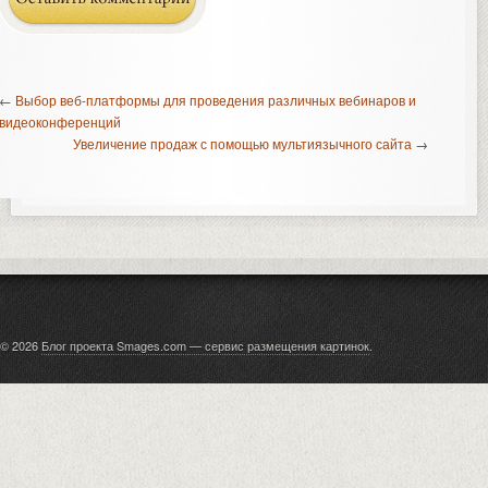
←
Выбор веб-платформы для проведения различных вебинаров и
видеоконференций
Увеличение продаж с помощью мультиязычного сайта
→
© 2026
Блог проекта Smages.com — сервис размещения картинок
.