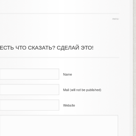
теги:
ЕСТЬ ЧТО СКАЗАТЬ? СДЕЛАЙ ЭТО!
Name
Mail (will not be published)
Website