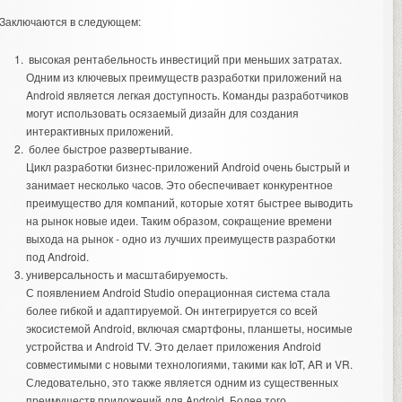
Заключаются в следующем:
высокая рентабельность инвестиций при меньших затратах.
Одним из ключевых преимуществ разработки приложений на
Android является легкая доступность. Команды разработчиков
могут использовать осязаемый дизайн для создания
интерактивных приложений.
более быстрое развертывание.
Цикл разработки бизнес-приложений Android очень быстрый и
занимает несколько часов. Это обеспечивает конкурентное
преимущество для компаний, которые хотят быстрее выводить
на рынок новые идеи. Таким образом, сокращение времени
выхода на рынок - одно из лучших преимуществ разработки
под Android.
универсальность и масштабируемость.
С появлением Android Studio операционная система стала
более гибкой и адаптируемой. Он интегрируется со всей
экосистемой Android, включая смартфоны, планшеты, носимые
устройства и Android TV. Это делает приложения Android
совместимыми с новыми технологиями, такими как IoT, AR и VR.
Следовательно, это также является одним из существенных
преимуществ приложений для Android. Более того,