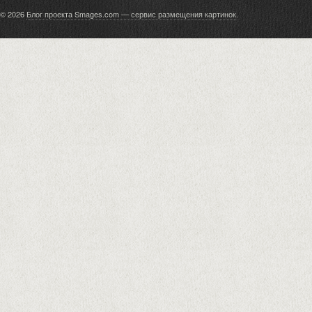
© 2026
Блог проекта Smages.com — сервис размещения картинок
.