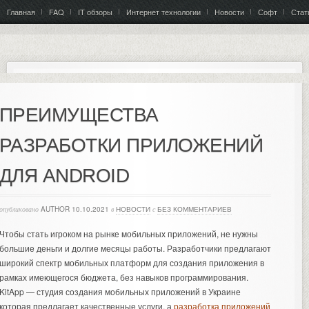
Главная
FAQ
IT обзоры
Интернет технологии
Новости
Софт
Стат
ПРЕИМУЩЕСТВА
РАЗРАБОТКИ ПРИЛОЖЕНИЙ
ДЛЯ ANDROID
опубликовано
AUTHOR
10.10.2021
в
НОВОСТИ
с
БЕЗ КОММЕНТАРИЕВ
Чтобы стать игроком на рынке мобильных приложений, не нужны
большие деньги и долгие месяцы работы. Разработчики предлагают
широкий спектр мобильных платформ для создания приложения в
рамках имеющегося бюджета, без навыков программирования.
KitApp — студия создания мобильных приложений в Украине
которая предлагает качественные услуги, а
разработка приложений