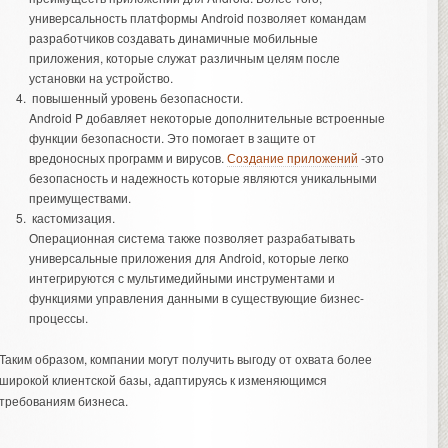
универсальность платформы Android позволяет командам
разработчиков создавать динамичные мобильные
приложения, которые служат различным целям после
установки на устройство.
повышенный уровень безопасности.
Android P добавляет некоторые дополнительные встроенные
функции безопасности. Это помогает в защите от
вредоносных программ и вирусов.
Создание приложений
-это
безопасность и надежность которые являются уникальными
преимуществами.
кастомизация.
Операционная система также позволяет разрабатывать
универсальные приложения для Android, которые легко
интегрируются с мультимедийными инструментами и
функциями управления данными в существующие бизнес-
процессы.
Таким образом, компании могут получить выгоду от охвата более
широкой клиентской базы, адаптируясь к изменяющимся
требованиям бизнеса.