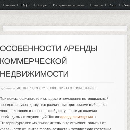
Главная
FAQ
IT обзоры
Интернет технологии
Новости
Софт
Стат
ОСОБЕННОСТИ АРЕНДЫ
КОММЕРЧЕСКОЙ
НЕДВИЖИМОСТИ
опубликовано
AUTHOR
16.09.2021
в
НОВОСТИ
с
БЕЗ КОММЕНТАРИЕВ
При поиске офисного или складского помещения потенциальный
арендатор руководствуется различными критериями выбора: от
местоположения и транспортной доступности до наличия
необходимых коммуникаций. Так как
аренда помещения
в
Екатеринбурге весьма привлекательна то стоимость зависит от
удаленности от центра города, возраста и технического состояние