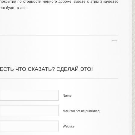
покрытия по стоимости немного дороже, вместе с этим и качество
его будет выше.
теги:
ЕСТЬ ЧТО СКАЗАТЬ? СДЕЛАЙ ЭТО!
Name
Mail (will not be published)
Website