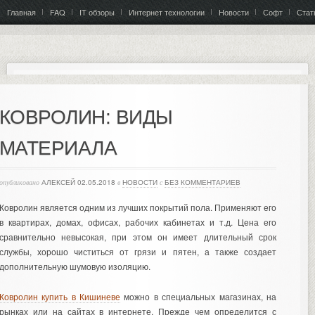
Главная
FAQ
IT обзоры
Интернет технологии
Новости
Софт
Стат
КОВРОЛИН: ВИДЫ
МАТЕРИАЛА
опубликовано
АЛЕКСЕЙ
02.05.2018
в
НОВОСТИ
с
БЕЗ КОММЕНТАРИЕВ
Ковролин является одним из лучших покрытий пола. Применяют его
в квартирах, домах, офисах, рабочих кабинетах и т.д. Цена его
сравнительно невысокая, при этом он имеет длительный срок
службы, хорошо чиститься от грязи и пятен, а также создает
дополнительную шумовую изоляцию.
Ковролин купить в Кишиневе
можно в специальных магазинах, на
рынках или на сайтах в интернете. Прежде чем определится с