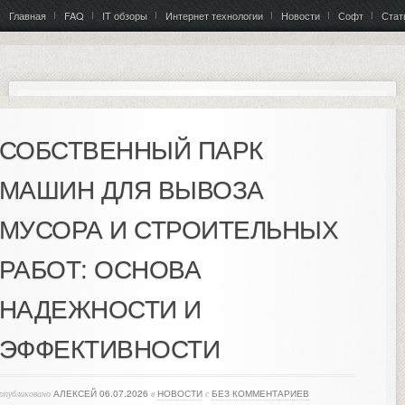
Главная
FAQ
IT обзоры
Интернет технологии
Новости
Софт
Стат
СОБСТВЕННЫЙ ПАРК
МАШИН ДЛЯ ВЫВОЗА
МУСОРА И СТРОИТЕЛЬНЫХ
РАБОТ: ОСНОВА
НАДЕЖНОСТИ И
ЭФФЕКТИВНОСТИ
опубликовано
АЛЕКСЕЙ
06.07.2026
в
НОВОСТИ
с
БЕЗ КОММЕНТАРИЕВ