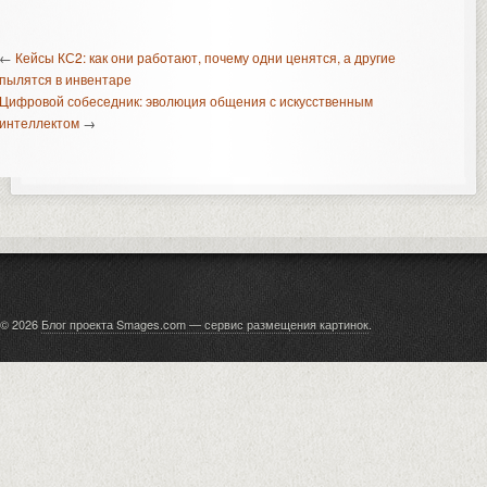
←
Кейсы КС2: как они работают, почему одни ценятся, а другие
пылятся в инвентаре
Цифровой собеседник: эволюция общения с искусственным
интеллектом
→
© 2026
Блог проекта Smages.com — сервис размещения картинок
.