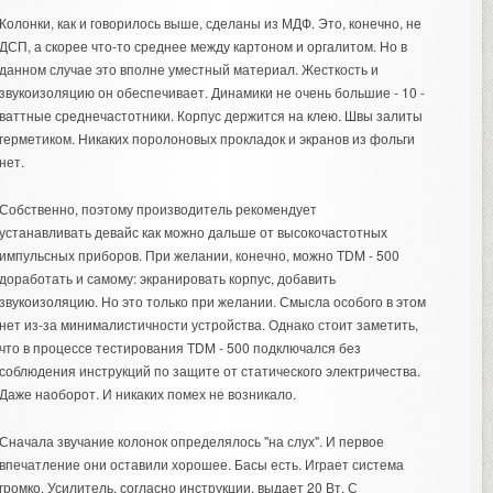
Колонки, как и говорилось выше, сделаны из МДФ. Это, конечно, не
ДСП, а скорее что-то среднее между картоном и оргалитом. Но в
данном случае это вполне уместный материал. Жесткость и
звукоизоляцию он обеспечивает. Динамики не очень большие - 10 -
ваттные среднечастотники. Корпус держится на клею. Швы залиты
герметиком. Никаких поролоновых прокладок и экранов из фольги
нет.
Собственно, поэтому производитель рекомендует
устанавливать девайс как можно дальше от высокочастотных
импульсных приборов. При желании, конечно, можно TDM - 500
доработать и самому: экранировать корпус, добавить
звукоизоляцию. Но это только при желании. Смысла особого в этом
нет из-за минималистичности устройства. Однако стоит заметить,
что в процессе тестирования TDM - 500 подключался без
соблюдения инструкций по защите от статического электричества.
Даже наоборот. И никаких помех не возникало.
Сначала звучание колонок определялось "на слух". И первое
впечатление они оставили хорошее. Басы есть. Играет система
громко. Усилитель, согласно инструкции, выдает 20 Вт. С