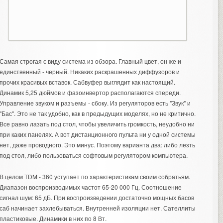
Самая строгая с виду система из обзора. Главный цвет, он же и
единственный - черный. Никаких раскрашенных диффузоров и
прочих красивых вставок. Сабвуфер выглядит как настоящий.
Динамик 5,25 дюймов и фазоинвертор располагаются спереди.
Управление звуком и разъемы - сбоку. Из регуляторов есть "Звук" и
"Бас". Это не так удобно, как в предыдущих моделях, но не критично.
Все равно лазать под стол, чтобы увеличить громкость, неудобно ни
при каких панелях. А вот дистанционного пульта ни у одной системы
нет, даже проводного. Это минус. Поэтому варианта два: либо лезть
под стол, либо пользоваться софтовым регулятором компьютера.
В целом TDM - 360 уступает по характеристикам своим собратьям.
Диапазон воспроизводимых частот 65-20 000 Гц. Соотношение
сигнал шум: 65 дБ. При воспроизведении достаточно мощных басов
саб начинает захлебываться. Внутренней изоляции нет. Сателлиты
пластиковые. Динамики в них по 8 Вт.