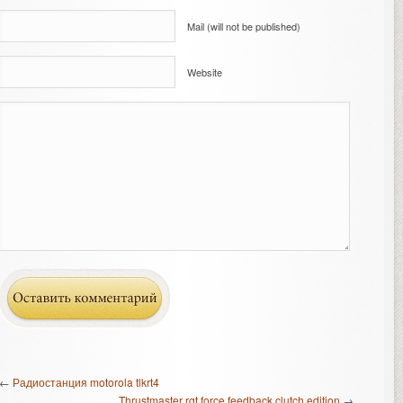
Mail (will not be published)
Website
←
Радиостанция motorola tlkrt4
Thrustmaster rgt force feedback clutch edition
→