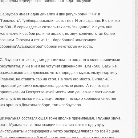
окрашены серебрянкой. Внешне выглядит получше.
Сабвуфер имеет один динамик и две регулировки: "НЧ" и
"Громкость". Тумблера высоких частот нет. И это странно. В отличие
от 500 - й серии здесь в сателлитах есть "пищалки". И пусть они
маленькие и особой роли не играют, но звук, конечно, стал более
звонким. Тарелки и хет из 11 - барабанной композиции
сборника"Аудиодоктора" обрели некоторую живость.
Сабвуфер хоть и с одним динамиком, но показал вполне приличные
результаты. И ни в чем не уступил сдвоенному TDM - 500. Басы не
размазываются, а довольно четко передают музыкальную картину.
Главное, не ставить саб на стол. На полу его место. Сигнал 40 -
герцевый динамик воспроизвел довольно ровно. А то, что при
проигрывании Рождественской мессы мои дешевые пластиковые
окна чуть не выпали на улицу, говорит только о хорошем качестве
как органа в Домском соборе, так и сабвуфера.
Визуальная составляющая тоже вполне приемлемая. Глубина звука
есть. Музыкальные композиции не сваливаются в одну кучу.
Инструменты и спецэффекты четко распределяются по всей сцене.
При прослушивании барабана можно даже с закрытыми глазами