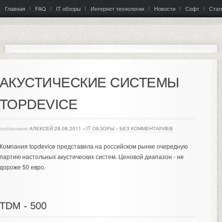
Главная
FAQ
IT обзоры
Интернет технологии
Новости
Софт
Стат
АКУСТИЧЕСКИЕ СИСТЕМЫ
TOPDEVICE
опубликовано
АЛЕКСЕЙ
28.08.2011
в
IT ОБЗОРЫ
с
БЕЗ КОММЕНТАРИЕВ
Компания topdevice представила на российском рынке очередную
партию настольных акустических систем. Ценовой диапазон - не
дороже 50 евро.
TDM - 500