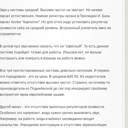
Звук у системы средний. Высоких частот не хватает. Но низкие
звучат естественнее. Нижние регистры органа в Прелюдии И. Баха
звучат более "бархатно". Но для этого надо установить регулятор
громкости саба на средний уровень. Встроенный усилитель явно не
справляется.
В целом про звук можно сказать, что он "офисный". То есть данная
система подойдет только для работы. Изысков нет, но музыку
послушать или поиграть в игрушку на работе можно.
Все три протестированные системы довольно неплохие. И первое,
что порадовало - это их цена. В среднем $40-50. Из недостатков
можно отметить отсутствие высоких частот. Странно, но почему-то
производители из Поднебесной до сих пор игнорируют проблему
восприятия звука европейскими ушами.
Другой минус - это отсутствие выносных регуляторов громкости.
Особенно это напрягает, когда нужно срочно выключить звук.
Например, на работе, когда в кабинет неожиданно входит
начальство. Упрощение конструкции и отсутствие звукоизоляции