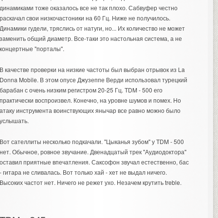
динамиками тоже оказалось все не так плохо. Сабвуфер честно
раскачал свои низкочастоники на 60 Гц. Ниже не получилось.
Динамики гудели, тряслись от натуги, но... Их количество не может
заменить общий диаметр. Все-таки это настольная система, а не
концертные "порталы".
В качестве проверки на низкие частоты был выбран отрывок из La
Donna Mobile. В этом опусе Джузеппе Верди использовал турецкий
барабан с очень низким регистром 20-25 Гц. TDM - 500 его
практически воспроизвел. Конечно, на уровне шумов и помех. Но
атаку инструмента воинствующих янычар все равно можно было
услышать.
Вот сателлиты несколько подкачали. "Цыканья зубом" у TDM - 500
нет. Обычное, ровное звучание. Двенадцатый трек "Аудиодоктора"
оставил приятные впечатления. Саксофон звучал естественно, бас
- гитара не сливалась. Вот только хай - хет не выдал ничего.
Высоких частот нет. Ничего не режет ухо. Незачем крутить treble.