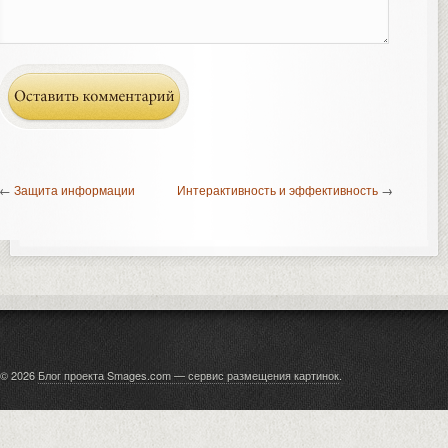
←
Защита информации
Интерактивность и эффективность
→
© 2026
Блог проекта Smages.com — сервис размещения картинок
.