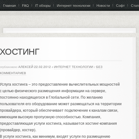
Главная
FAQ
IT обзоры
Интернет технологии
Новости
Софт
Стат
ХОСТИНГ
опубликовано
АЛЕКСЕЙ
22.02.2012
в
ИНТЕРНЕТ ТЕХНОЛОГИИ
с
БЕЗ
КОММЕНТАРИЕВ
Услуга хостинга – это предоставление вычислительных мощностей
с целью физического размещения информации на сервере,
постоянно находящегося в Глобальной сети. По желанию
пользователя его оборудование может размещаться на территории
провайдера, который обеспечивает подключение к каналам связи,
имеющим высокую пропускную способностью.
Компания,
предоставляющая услуги хостинга, называется
хостинг-компания
(провайдер, хостер).
В услуги хостинга, как минимум, входят услуги по размещению