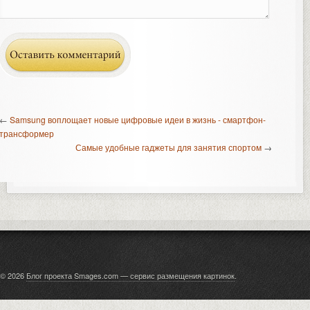
←
Samsung воплощает новые цифровые идеи в жизнь - смартфон-
трансформер
Самые удобные гаджеты для занятия спортом
→
© 2026
Блог проекта Smages.com — сервис размещения картинок
.