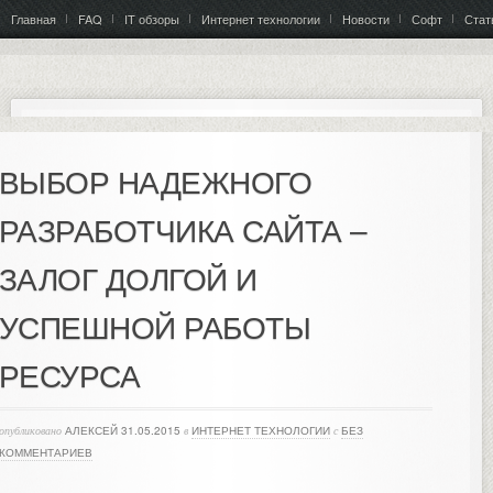
Главная
FAQ
IT обзоры
Интернет технологии
Новости
Софт
Стат
ВЫБОР НАДЕЖНОГО
РАЗРАБОТЧИКА САЙТА –
ЗАЛОГ ДОЛГОЙ И
УСПЕШНОЙ РАБОТЫ
РЕСУРСА
опубликовано
АЛЕКСЕЙ
31.05.2015
в
ИНТЕРНЕТ ТЕХНОЛОГИИ
с
БЕЗ
КОММЕНТАРИЕВ