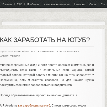
Главная
FAQ
IT обзоры
Интернет технологии
Новости
Софт
Стат
КАК ЗАРАБОТАТЬ НА ЮТУБ?
опубликовано
АЛЕКСЕЙ
05.06.2018
в
ИНТЕРНЕТ ТЕХНОЛОГИИ
с
БЕЗ
КОММЕНТАРИЕВ
Многие современные люди и дети просто обожают снимать видео и
выкладывать свою жизнь в социальные сети. Однако, самый
главный вопрос, который заботит многих: как на этом заработать?
Несомненно, есть множество способов, но для начала нужно
раскрутить свое имя и заработать себе подписчиков.
Пройдя образовательный проект, вы наконец узнаете в
AIR Academy
как заработать на ютуб
. С новичками свои лекции