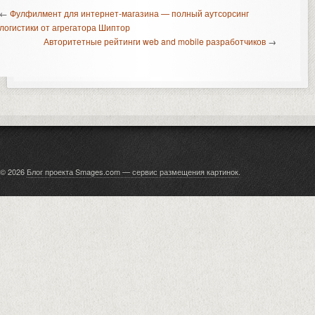
←
Фулфилмент для интернет-магазина — полный аутсорсинг
логистики от агрегатора Шиптор
Авторитетные рейтинги web and mobile разработчиков
→
© 2026
Блог проекта Smages.com — сервис размещения картинок
.