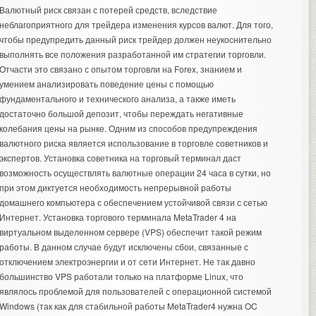
Валютный риск связан с потерей средств, вследствие
неблагоприятного для трейдера изменения курсов валют. Для того,
чтобы предупредить данный риск трейдер должен неукоснительно
выполнять все положения разработанной им стратегии торговли.
Отчасти это связано с опытом торговли на Forex, знанием и
умением анализировать поведение цены с помощью
фундаментального и технического анализа, а также иметь
достаточно большой депозит, чтобы переждать негативные
колебания цены на рынке. Одним из способов предупреждения
валютного риска является использование в торговле советников и
экспертов. Установка советника на торговый терминал даст
возможность осуществлять валютные операции 24 часа в сутки, но
при этом диктуется необходимость непрерывной работы
домашнего компьютера с обеспечением устойчивой связи с сетью
Интернет. Установка торгового терминала MetaTrader 4 на
виртуальном выделенном сервере (VPS) обеспечит такой режим
работы. В данном случае будут исключены сбои, связанные с
отключением электроэнергии и от сети Интернет. Не так давно
большинство VPS работали только на платформе Linux, что
являлось проблемой для пользователей с операционной системой
Windows (так как для стабильной работы MetaTrader4 нужна OC