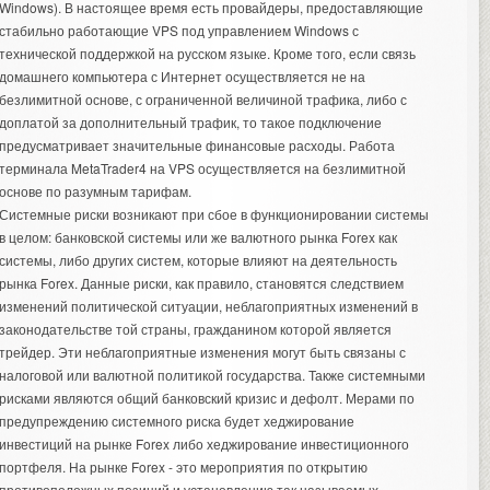
Windows). В настоящее время есть провайдеры, предоставляющие
стабильно работающие VPS под управлением Windows с
технической поддержкой на русском языке. Кроме того, если связь
домашнего компьютера с Интернет осуществляется не на
безлимитной основе, с ограниченной величиной трафика, либо с
доплатой за дополнительный трафик, то такое подключение
предусматривает значительные финансовые расходы. Работа
терминала MetaTrader4 на VPS осуществляется на безлимитной
основе по разумным тарифам.
Системные риски возникают при сбое в функционировании системы
в целом: банковской системы или же валютного рынка Forex как
системы, либо других систем, которые влияют на деятельность
рынка Forex. Данные риски, как правило, становятся следствием
изменений политической ситуации, неблагоприятных изменений в
законодательстве той страны, гражданином которой является
трейдер. Эти неблагоприятные изменения могут быть связаны с
налоговой или валютной политикой государства. Также системными
рисками являются общий банковский кризис и дефолт. Мерами по
предупреждению системного риска будет хеджирование
инвестиций на рынке Forex либо хеджирование инвестиционного
портфеля. На рынке Forex - это мероприятия по открытию
противоположных позиций и установлению так называемых