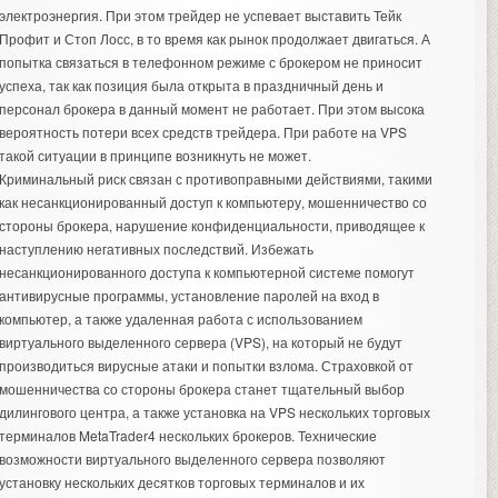
электроэнергия. При этом трейдер не успевает выставить Тейк
Профит и Стоп Лосс, в то время как рынок продолжает двигаться. А
попытка связаться в телефонном режиме с брокером не приносит
успеха, так как позиция была открыта в праздничный день и
персонал брокера в данный момент не работает. При этом высока
вероятность потери всех средств трейдера. При работе на VPS
такой ситуации в принципе возникнуть не может.
Криминальный риск связан с противоправными действиями, такими
как несанкционированный доступ к компьютеру, мошенничество со
стороны брокера, нарушение конфиденциальности, приводящее к
наступлению негативных последствий. Избежать
несанкционированного доступа к компьютерной системе помогут
антивирусные программы, установление паролей на вход в
компьютер, а также удаленная работа с использованием
виртуального выделенного сервера (VPS), на который не будут
производиться вирусные атаки и попытки взлома. Страховкой от
мошенничества со стороны брокера станет тщательный выбор
дилингового центра, а также установка на VPS нескольких торговых
терминалов MetaTrader4 нескольких брокеров. Технические
возможности виртуального выделенного сервера позволяют
установку нескольких десятков торговых терминалов и их