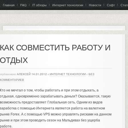
Главная
FAQ
IT обзоры
Интернет технологии
Новости
Софт
Стат
КАК СОВМЕСТИТЬ РАБОТУ И
ОТДЫХ
опубликовано
АЛЕКСЕЙ
14.01.2012
в
ИНТЕРНЕТ ТЕХНОЛОГИИ
с
БЕЗ
КОММЕНТАРИЕВ
Кто не мечтал о том, чтобы работать и при этом отдыхать, а
отдыхая, одновременно зарабатывать деньги? Оказывается, такую
возможность предоставляет Глобальная сеть. Одним из видов
заработка с помощью Интернета является работа на валютном
рынке Forex.
А с помощью VPS можно управлять рисками на данном
рынке и при этом проводить
сезон на Мальдивах
без ущерба
работе.