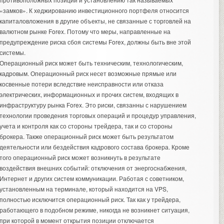
«замков». К хеджированию инвестиционного портфеля относится
капиталовложения в другие объекты, не связанные с торговлей на
валютном рынке Forex. Потому что меры, направленные на
предупреждение риска сбоя системы Forex, должны быть вне этой
системы.
Операционный риск может быть техническим, технологическим,
кадровым. Операционный риск несет возможные прямые или
косвенные потери вследствие неисправности или отказа
электрических, информационных и прочих систем, входящих в
инфраструктуру рынка Forex. Это риски, связанны с нарушением
технологии проведения торговых операций и процедур управления,
учета и контроля как со стороны трейдера, так и со стороны
брокера. Также операционный риск может быть результатом
деятельности или бездействия кадрового состава брокера. Кроме
того операционный риск может возникнуть в результате
воздействия внешних событий: отключения от энергоснабжения,
Интернет и других систем коммуникации. Работая с советником,
установленным на терминале, который находится на VPS,
полностью исключится операционный риск. Так как у трейдера,
работающего в подобном режиме, никогда не возникнет ситуация,
при которой в момент открытия позиции отключается